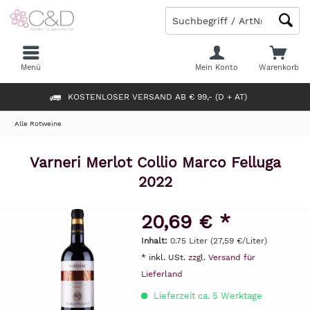
Menü
Mein Konto
Warenkorb
KOSTENLOSER VERSAND AB € 99,- (D + AT)
Alle Rotweine
Varneri Merlot Collio Marco Felluga
2022
20,69 € *
Inhalt:
0.75 Liter (27,59 €/Liter)
* inkl. USt.
zzgl. Versand für
Lieferland
Lieferzeit ca. 5 Werktage