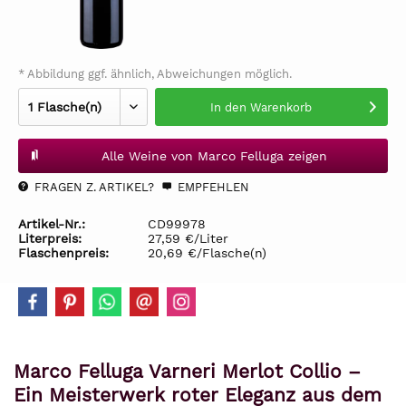
* Abbildung ggf. ähnlich, Abweichungen möglich.
In den
Warenkorb
Alle Weine von Marco Felluga zeigen
FRAGEN Z. ARTIKEL?
EMPFEHLEN
Artikel-Nr.:
CD99978
Literpreis:
27,59 €/Liter
Flaschenpreis:
20,69 €/Flasche(n)
Marco Felluga Varneri Merlot Collio –
Ein Meisterwerk roter Eleganz aus dem