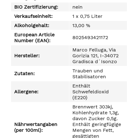
BIO Zertifizierung:
nein
Verkaufseinheit:
1 x 0,75 Liter
Alkoholgehalt:
13,00 %
European Article
8025493421172
Number (EAN):
Marco Felluga, Via
Hersteller:
Gorizia 121, I-34072
Gradisca d´Isonzo
Trauben und
Zutaten:
Stabilisatoren
Enthält
Allergene:
Schwefeldioxid
(E220)
Brennwert 303kj,
Kohlenhydrate 1,3g,
davon Zucker 0,5g.
Nährwertangaben
Enthält geringfügige
(per 100ml):
Mengen von Fett,
gesättigten