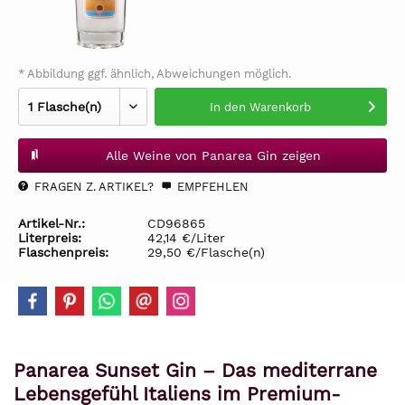
* Abbildung ggf. ähnlich, Abweichungen möglich.
In den
Warenkorb
Alle Weine von Panarea Gin zeigen
FRAGEN Z. ARTIKEL?
EMPFEHLEN
Artikel-Nr.:
CD96865
Literpreis:
42,14 €/Liter
Flaschenpreis:
29,50 €/Flasche(n)
Panarea Sunset Gin – Das mediterrane
Lebensgefühl Italiens im Premium-