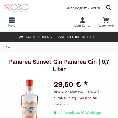
Menü
Mein Konto
Warenkorb
KOSTENLOSER VERSAND AB € 99,- (D + AT)
Gin
Panarea Sunset Gin Panarea Gin | 0,7
Liter
29,50 € *
Inhalt:
0.7 Liter (42,14 €/Liter)
* inkl. USt.
zzgl. Versand für
Lieferland
Lieferzeit ca. 10 Werktage