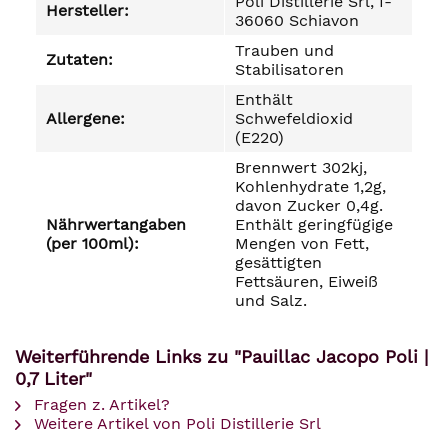
Poli Distillerie Srl, I-
Hersteller:
36060 Schiavon
Trauben und
Zutaten:
Stabilisatoren
Enthält
Allergene:
Schwefeldioxid
(E220)
Brennwert 302kj,
Kohlenhydrate 1,2g,
davon Zucker 0,4g.
Nährwertangaben
Enthält geringfügige
(per 100ml):
Mengen von Fett,
gesättigten
Fettsäuren, Eiweiß
und Salz.
Weiterführende Links zu "Pauillac Jacopo Poli |
0,7 Liter"
Fragen z. Artikel?
Weitere Artikel von Poli Distillerie Srl