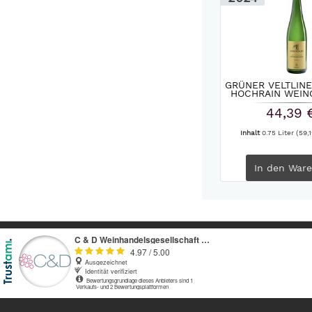
GRÜNER VELTLIN
HOCHRAIN WEING
44,39 
Inhalt
0.75 Liter
(59,1
In den
Ware