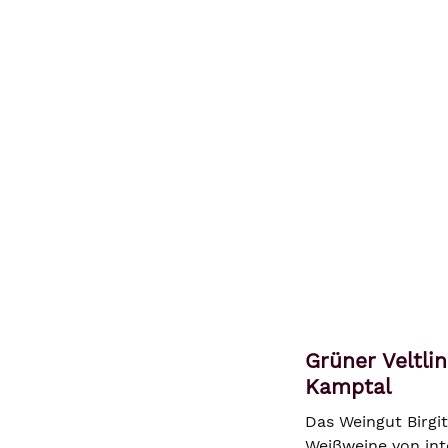
Grüner Veltli
Kamptal
Das Weingut Birgi
Weißweine von int