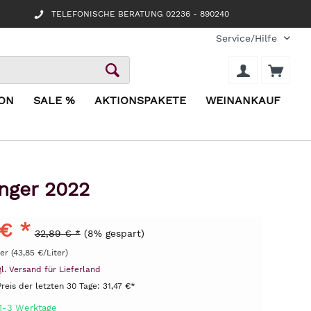
TELEFONISCHE BERATUNG 02236 - 890240
Service/Hilfe
ION
SALE %
AKTIONSPAKETE
WEINANKAUF
inger 2022
 € *
32,89 € *
(8% gespart)
ter (43,85 €/Liter)
gl. Versand für Lieferland
Preis der letzten 30 Tage:
31,47 €*
 1-3 Werktage