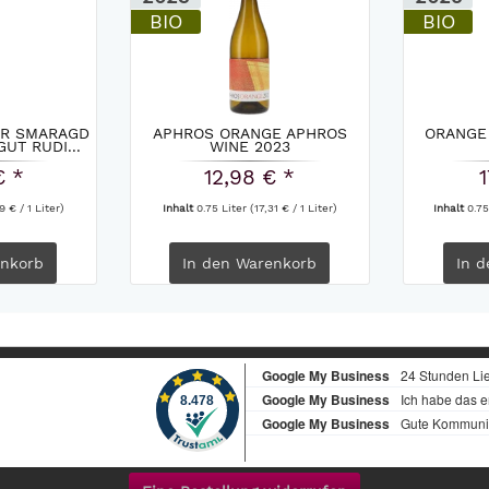
BIO
BIO
ER SMARAGD
APHROS ORANGE APHROS
ORANGE
UT RUDI...
WINE 2023
€ *
12,98 € *
1
9 € / 1 Liter)
Inhalt
0.75 Liter
(17,31 € / 1 Liter)
Inhalt
0.75
nkorb
In den
Warenkorb
In d