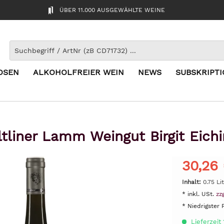
ÜBER 11.000 AUSGEWÄHLTE WEINE
OSEN
ALKOHOLFREIER WEIN
NEWS
SUBSKRIPT
ltliner Lamm Weingut Birgit Eich
30,26
Inhalt:
0.75 Li
* inkl. USt.
zz
* Niedrigster 
Lieferzeit