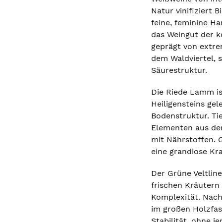
Natur vinifiziert 
feine, feminine H
das Weingut der k
geprägt von extr
dem Waldviertel, s
Säurestruktur.
Die Riede Lamm is
Heiligensteins gel
Bodenstruktur. Tie
Elementen aus dem
mit Nährstoffen. 
eine grandiose Kra
Der Grüne Veltlin
frischen Kräutern
Komplexität. Nach
im großen Holzfas
Stabilität, ohne j