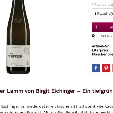
* Abbildung g
A
FRAGEN Z.
Artikel-Nr.:
Literpreis:
Flaschenpre
ner Lamm von Birgit Eichinger – Ein tiefg
t Eichinger im niederösterreichischen Straß steht wie kau
ernationalem Format. Mit großer Sensibilität, handwerkli