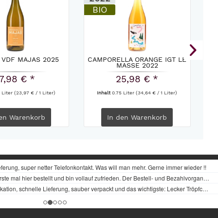
BIO
 VDF MAJAS 2025
CAMPORELLA ORANGE IGT LE
S
MASSE 2022
7,98 € *
25,98 € *
 Liter
(23,97 € / 1 Liter)
Inhalt
0.75 Liter
(34,64 € / 1 Liter)
en
Warenkorb
In den
Warenkorb