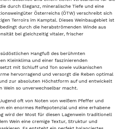
 die durch Eleganz, mineralische Tiefe und eine
tionsweingüter Österreichs (ÖTW) verschreibt sich
gen Terroirs im Kamptal. Dieses Weinbaugebiet ist
bedingt durch die herabströmenden Winde aus
ät bei gleichzeitig vitaler, frischer
m südöstlichen Hangfuß des berühmten
ren Kleinklima und einer faszinierenden
chsetzt mit Schluff und Ton sowie vulkanischen
ärme hervorragend und versorgt die Reben optimal
grund zur absoluten Höchstform auf und entwickelt
esen Wein so unverwechselbar macht.
r Jugend oft von Noten von weißem Pfeffer und
amm ein enormes Reifepotenzial und eine erhabene
 wird der Most für diesen Lagenwein traditionell
dem Wein eine cremige Textur, Struktur und
maskieren. Es entsteht ein perfekt balanciertes