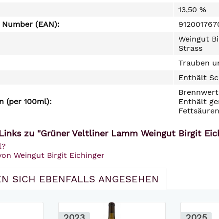
13,50 %
e Number (EAN):
912001767
Weingut Bi
Strass
Trauben un
Enthält Sc
Brennwert 
 (per 100ml):
Enthält ge
Fettsäuren
Links zu "Grüner Veltliner Lamm Weingut Birgit Eic
l?
von Weingut Birgit Eichinger
N SICH EBENFALLS ANGESEHEN
2023
2025