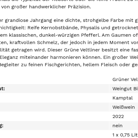
von großer handwerklicher Präzision.
er grandiose Jahrgang eine dichte, strohgelbe Farbe mit 
hichtigkeit: Reife Kernobstbände, Physalis und getrocknet
m klassischen, dunkel-würzigen Pfefferl. Am Gaumen offe
ten, kraftvollen Schmelz, der jedoch in jedem Moment von
tät getragen wird. Dieser Grüne Veltliner besitzt eine fa
 Eleganz miteinander harmonieren können. Ein großer Wei
egleiter zu feinen Fischgerichten, hellem Fleisch oder ge
Grüner Ve
ut:
Weingut Bi
Kamptal
Weißwein
2022
g:
nein
1 x 0,75 Li