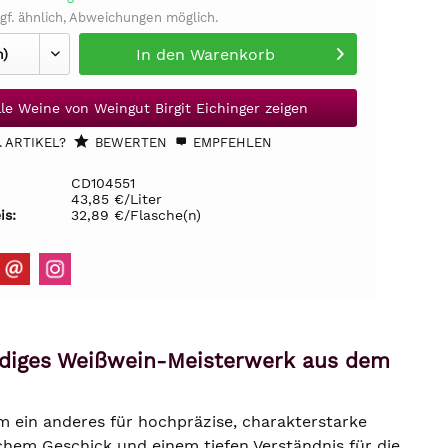
gf. ähnlich, Abweichungen möglich.
In den
Warenkorb
lle Weine von Weingut Birgit Eichinger zeigen
 ARTIKEL?
BEWERTEN
EMPFEHLEN
CD104551
43,85 €/Liter
is:
32,89 €/Flasche(n)
ründiges Weißwein-Meisterwerk aus dem
m ein anderes für hochpräzise, charakterstarke
chem Geschick und einem tiefen Verständnis für die