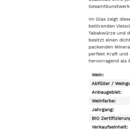
Gesamtkunstwerk 
Im Glas zeigt dies
betörenden Vielsc
Tabakwürze und de
besitzt einen dich
packenden Minerali
perfekt Kraft und
hervorragend als B
Wein:
Abfüller / Weing
Anbaugebiet:
Weinfarbe:
Jahrgang:
BIO Zertifizierun
Verkaufseinheit: