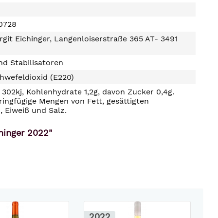
0728
rgit Eichinger, Langenloiserstraße 365 AT- 3491
d Stabilisatoren
hwefeldioxid (E220)
302kj, Kohlenhydrate 1,2g, davon Zucker 0,4g.
ringfügige Mengen von Fett, gesättigten
, Eiweiß und Salz.
hinger 2022"
2022
2