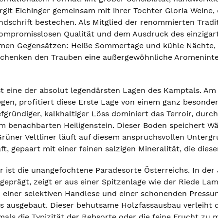
Birgit Eichinger gemeinsam mit ihrer Tochter Gloria Weine,
andschrift bestechen. Als Mitglied der renommierten Tradi
ompromisslosen Qualität und dem Ausdruck des einzigarti
emen Gegensätzen: Heiße Sommertage und kühle Nächte, 
chenken den Trauben eine außergewöhnliche Aromenintensit
t eine der absolut legendärsten Lagen des Kamptals. A
egen, profitiert diese Erste Lage von einem ganz besonde
fgründiger, kalkhaltiger Löss dominiert das Terroir, dur
 benachbarten Heiligenstein. Dieser Boden speichert W
Grüner Veltliner läuft auf diesem anspruchsvollen Unter
ft, gepaart mit einer feinen salzigen Mineralität, die di
er ist die unangefochtene Paradesorte Österreichs. In de
 geprägt, zeigt er aus einer Spitzenlage wie der Riede L
 einer selektiven Handlese und einer schonenden Pressung
s ausgebaut. Dieser behutsame Holzfassausbau verleiht 
emals die Typizität der Rebsorte oder die feine Frucht zu 