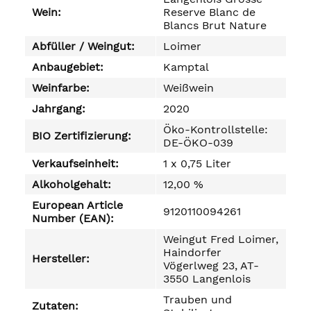
Wein:
Reserve Blanc de
Blancs Brut Nature
Abfüller / Weingut:
Loimer
Anbaugebiet:
Kamptal
Weinfarbe:
Weißwein
Jahrgang:
2020
Öko-Kontrollstelle:
BIO Zertifizierung:
DE-ÖKO-039
Verkaufseinheit:
1 x 0,75 Liter
Alkoholgehalt:
12,00 %
European Article
9120110094261
Number (EAN):
Weingut Fred Loimer,
Haindorfer
Hersteller:
Vögerlweg 23, AT-
3550 Langenlois
Trauben und
Zutaten: