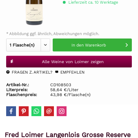
Lieferzeit ca. 10 Werktage
* Abbildung ggf. ähnlich, Abweichungen möglich.
In den
Warenkorb
Alle Weine von Loimer zeigen
FRAGEN Z. ARTIKEL?
EMPFEHLEN
Artikel-Nr.:
CD108503
Literpreis:
58,64 €/Liter
Flaschenpreis:
43,98 €/Flasche(n)
Fred Loimer Langenlois Grosse Reserve