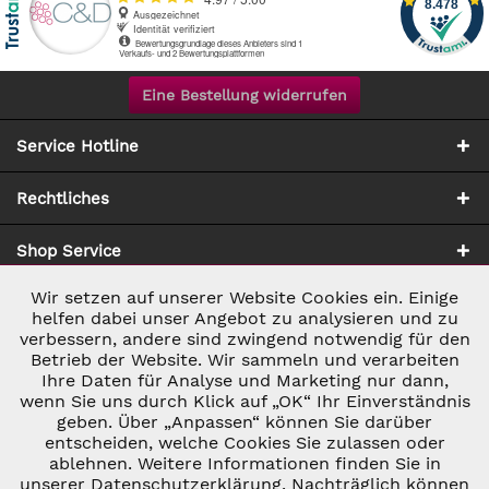
Eine Bestellung widerrufen
Service Hotline
Rechtliches
Shop Service
Wir setzen auf unserer Website Cookies ein. Einige
Aktiv
Notwendig
Zahlung & Versand
helfen dabei unser Angebot zu analysieren und zu
verbessern, andere sind zwingend notwendig für den
Betrieb der Website. Wir sammeln und verarbeiten
Inaktiv
Marketing
Ihre Daten für Analyse und Marketing nur dann,
wenn Sie uns durch Klick auf „OK“ Ihr Einverständnis
geben. Über „Anpassen“ können Sie darüber
Inaktiv
Tracking
entscheiden, welche Cookies Sie zulassen oder
ablehnen. Weitere Informationen finden Sie in
* ALLE PREISE INKL. GESETZL. UMSATZSTEUER ZZGL.
VERSANDKOSTEN
UND GGF. NACHNAHMEGEBÜHREN, WENN NICHT
unserer Datenschutzerklärung. Nachträglich können