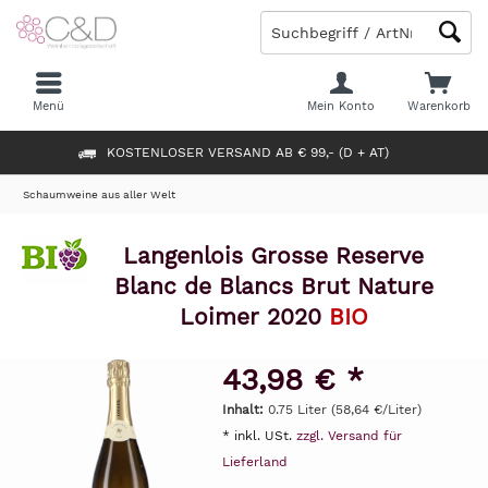
Menü
Mein Konto
Warenkorb
KOSTENLOSER VERSAND AB € 99,- (D + AT)
Schaumweine aus aller Welt
Langenlois Grosse Reserve
Blanc de Blancs Brut Nature
Loimer 2020
BIO
43,98 € *
Inhalt:
0.75 Liter (58,64 €/Liter)
* inkl. USt.
zzgl. Versand für
Lieferland