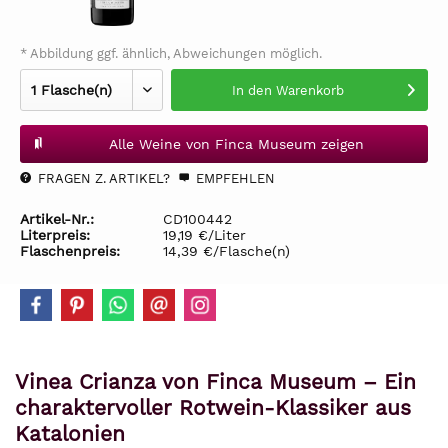
* Abbildung ggf. ähnlich, Abweichungen möglich.
In den
Warenkorb
Alle Weine von Finca Museum zeigen
FRAGEN Z. ARTIKEL?
EMPFEHLEN
Artikel-Nr.:
CD100442
Literpreis:
19,19 €/Liter
Flaschenpreis:
14,39 €/Flasche(n)
Vinea Crianza von Finca Museum – Ein
charaktervoller Rotwein-Klassiker aus
Katalonien