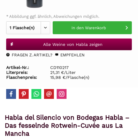
* Abbildung ggf. ähnlich, Abweichungen möglich.
In den
Warenkorb
Alle Weine von Habla zeigen
FRAGEN Z. ARTIKEL?
EMPFEHLEN
Artikel-Nr.:
CD110217
Literpreis:
21,31 €/Liter
Flaschenpreis:
15,98 €/Flasche(n)
Habla del Silencio von Bodegas Habla –
Das fesselnde Rotwein-Cuvée aus La
Mancha