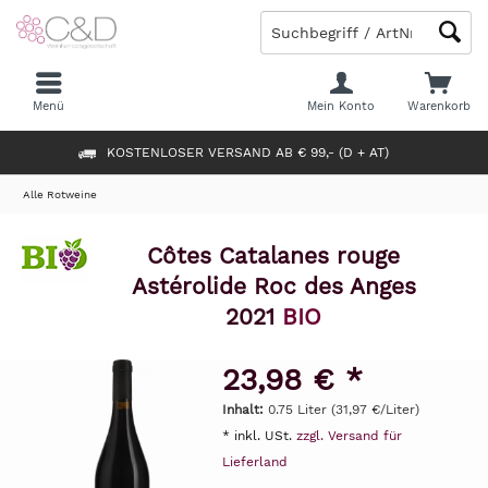
Menü
Mein Konto
Warenkorb
KOSTENLOSER VERSAND AB € 99,- (D + AT)
Alle Rotweine
Côtes Catalanes rouge
Astérolide Roc des Anges
2021
BIO
23,98 € *
Inhalt:
0.75 Liter (31,97 €/Liter)
* inkl. USt.
zzgl. Versand für
Lieferland