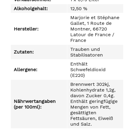
Alkoholgehalt:
12,50 %
Marjorie et Stéphane
Gallet, 1 Route de
Hersteller:
Montner, 66720
Latour de France /
France
Trauben und
Zutaten:
Stabilisatoren
Enthält
Allergene:
Schwefeldioxid
(E220)
Brennwert 302kj,
Kohlenhydrate 1,2g,
davon Zucker 0,4g.
Nährwertangaben
Enthält geringfügige
(per 100ml):
Mengen von Fett,
gesättigten
Fettsäuren, Eiweiß
und Salz.