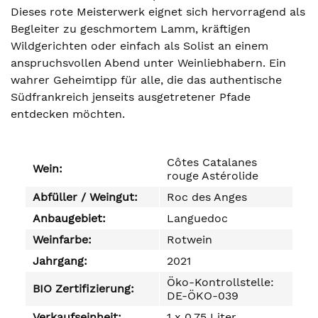
Dieses rote Meisterwerk eignet sich hervorragend als
Begleiter zu geschmortem Lamm, kräftigen
Wildgerichten oder einfach als Solist an einem
anspruchsvollen Abend unter Weinliebhabern. Ein
wahrer Geheimtipp für alle, die das authentische
Südfrankreich jenseits ausgetretener Pfade
entdecken möchten.
Côtes Catalanes
Wein:
rouge Astérolide
Abfüller / Weingut:
Roc des Anges
Anbaugebiet:
Languedoc
Weinfarbe:
Rotwein
Jahrgang:
2021
Öko-Kontrollstelle:
BIO Zertifizierung:
DE-ÖKO-039
Verkaufseinheit:
1 x 0,75 Liter