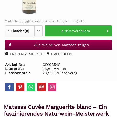
* Abbildung ggf. ähnlich, Abweichungen möglich.
In den
Warenkorb
Alle Weine von Matassa zeigen
FRAGEN Z. ARTIKEL?
EMPFEHLEN
Artikel-Nr.:
CD108548
Literpreis:
38,64 €/Liter
Flaschenpreis:
28,98 €/Flasche(n)
Matassa Cuvée Marguerite blanc – Ein
faszinierendes Naturwein-Meisterwerk