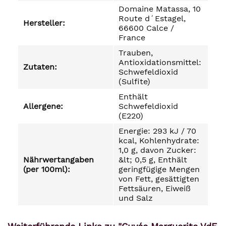
Domaine Matassa, 10
Route d´Estagel,
Hersteller:
66600 Calce /
France
Trauben,
Antioxidationsmittel:
Zutaten:
Schwefeldioxid
(Sulfite)
Enthält
Allergene:
Schwefeldioxid
(E220)
Energie: 293 kJ / 70
kcal, Kohlenhydrate:
1,0 g, davon Zucker:
Nährwertangaben
&lt; 0,5 g, Enthält
(per 100ml):
geringfügige Mengen
von Fett, gesättigten
Fettsäuren, Eiweiß
und Salz