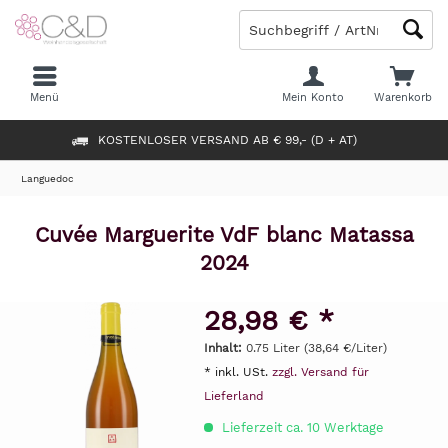
Menü
Mein Konto
Warenkorb
KOSTENLOSER VERSAND AB € 99,- (D + AT)
Languedoc
Cuvée Marguerite VdF blanc Matassa
2024
28,98 € *
Inhalt:
0.75 Liter (38,64 €/Liter)
* inkl. USt.
zzgl. Versand für
Lieferland
Lieferzeit ca. 10 Werktage