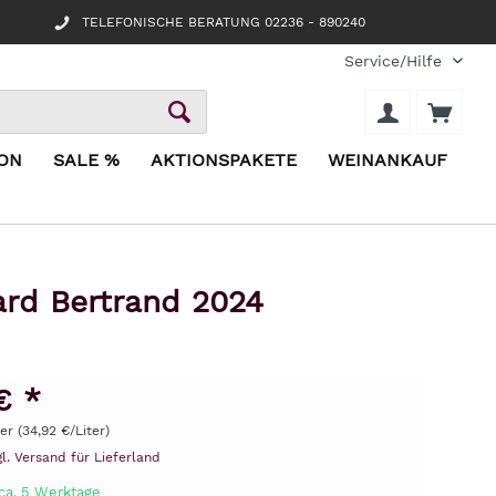
TELEFONISCHE BERATUNG 02236 - 890240
Service/Hilfe
ION
SALE %
AKTIONSPAKETE
WEINANKAUF
ard Bertrand 2024
€ *
ter (34,92 €/Liter)
gl. Versand für Lieferland
 ca. 5 Werktage