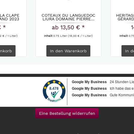
 LA CLAPE
COTEAUX DU LANGUEDOC
HERITAG
AND 2023
LIURA DOMAINE PIERRE...
GÉRARD
€ *
ab 13,50 € *
1
2 € / 1 Liter)
Inhalt
0.75 Liter
(18,00 € / 1 Liter)
Inhalt
0.7
nkorb
In den
Warenkorb
In d
Eine Bestellung widerrufen