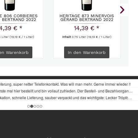
E 806 CORBIERES
HERITAGE 873 MINERVOIS
HER
 BERTRAND 2022
GÉRARD BERTRAND 2022
4,39 € *
14,39 € *
5 Liter
(19,19 € / 1 Liter)
Inhalt
0.75 Liter
(19,19 € / 1 Liter)
en
Warenkorb
In den
Warenkorb