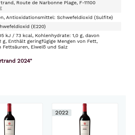
trand, Route de Narbonne Plage, F-11100
E
n, Antioxidationsmittel: Schwefeldioxid (Sulfite)
hwefeldioxid (E220)
05 kJ / 73 kcal, Kohlenhydrate: 1,0 g, davon
2 g, Enthält geringfügige Mengen von Fett,
n Fettsäuren, Eiweiß und Salz
rtrand 2024"
2022
2