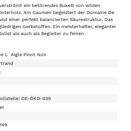
 verströmt ein betörendes Bukett von wilden
 Unterholz. Am Gaumen begeistert der Domaine De
und einer perfekt balancierten Säurestruktur. Das
gliedrigen Gerbstoffen. Ein meisterhafter, eleganter
olist als auch als Begleiter zu feinen
e L´Aigle Pinot Noir
rtrand
c
ollstelle: DE-ÖKO-039
ter
7149