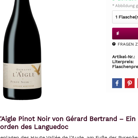
* Abbildung g
FRAGEN Z.
Artikel-Nr.:
Literpreis:
Flaschenpre
Aigle Pinot Noir von Gérard Bertrand – Ein
orden des Languedoc
enlagen des Haute Vallée de l'Aude, am Fuße der Pyrenä