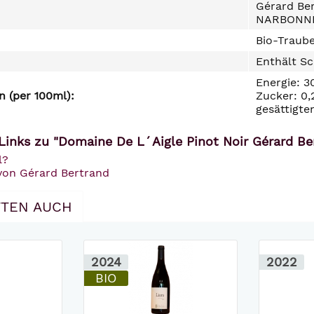
Gérard Ber
NARBONN
Bio-Traube
Enthält Sc
Energie: 3
 (per 100ml):
Zucker: 0,
gesättigte
Links zu "Domaine De L´Aigle Pinot Noir Gérard Be
l?
 von Gérard Bertrand
TEN AUCH
2024
2022
BIO