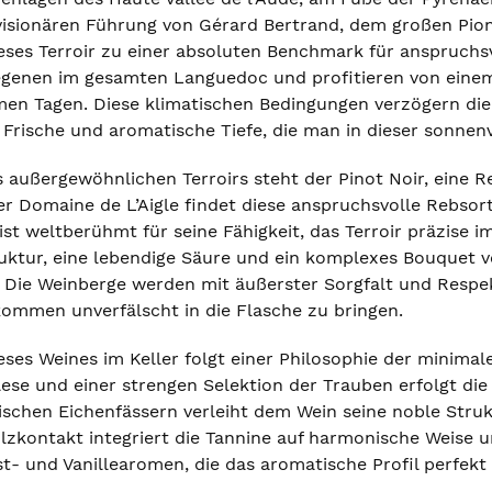
r visionären Führung von Gérard Bertrand, dem großen Pi
ieses Terroir zu einer absoluten Benchmark für anspruchs
genen im gesamten Languedoc und profitieren von einem e
en Tagen. Diese klimatischen Bedingungen verzögern di
e Frische und aromatische Tiefe, die man in dieser sonnen
 außergewöhnlichen Terroirs steht der Pinot Noir, eine 
der Domaine de L’Aigle findet diese anspruchsvolle Rebso
ist weltberühmt für seine Fähigkeit, das Terroir präzise i
Struktur, eine lebendige Säure und ein komplexes Bouquet
Die Weinberge werden mit äußerster Sorgfalt und Respekt
kommen unverfälscht in die Flasche zu bringen.
eses Weines im Keller folgt einer Philosophie der minima
lese und einer strengen Selektion der Trauben erfolgt di
ischen Eichenfässern verleiht dem Wein seine noble Struk
olzkontakt integriert die Tannine auf harmonische Weise
t- und Vanillearomen, die das aromatische Profil perfekt