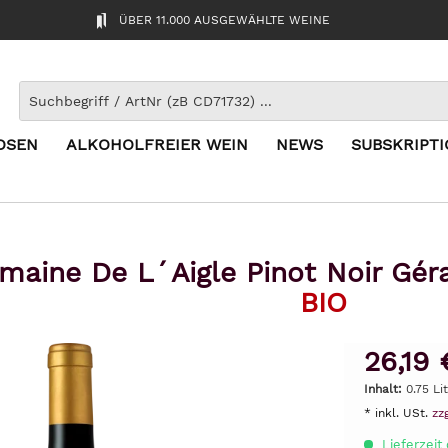
ÜBER 11.000 AUSGEWÄHLTE WEINE
OSEN
ALKOHOLFREIER WEIN
NEWS
SUBSKRIPT
maine De L´Aigle Pinot Noir Gér
BIO
26,19 
Inhalt:
0.75 Li
* inkl. USt.
zz
Lieferzeit