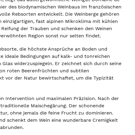
onier des biodynamischen Weinbaus im französischen
volle Rebsorten entwickelt. Die Weinberge gehören
inzigartigen, fast alpinen Mikroklima mit kühlen
e Reifung der Trauben und schenken den Weinen
verwöhnten Region sonst nur selten findet.
Rebsorte, die höchste Ansprüche an Boden und
rte ideale Bedingungen auf kalk- und tonreichen
m Glas widerzuspiegeln. Er zeichnet sich durch seine
 von roten Beerenfrüchten und subtilen
 vor der Natur bewirtschaftet, um die Typizität
len Intervention und maximalen Präzision. Nach der
e traditionelle Maischegärung. Der schonende
tur, ohne jemals die feine Frucht zu dominieren.
 und schenkt dem Wein eine wunderbare Cremigkeit
 abrunden.