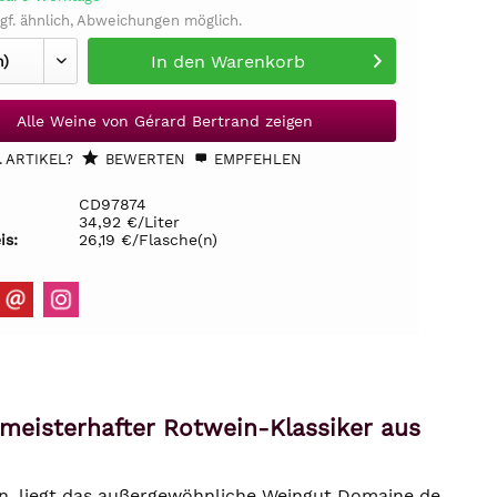
gf. ähnlich, Abweichungen möglich.
In den
Warenkorb
Alle Weine von Gérard Bertrand zeigen
 ARTIKEL?
BEWERTEN
EMPFEHLEN
CD97874
34,92 €/Liter
is:
26,19 €/Flasche(n)
 meisterhafter Rotwein-Klassiker aus
en, liegt das außergewöhnliche Weingut Domaine de