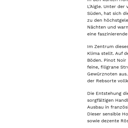
L’Aigle. Unter de
Süden, hat sich d
zu den höchstgele
Nächten und warm
eine faszinierend
Im Zentrum dieses
Klima stellt. Auf 
Böden. Pinot Noir 
feine, filigrane 
Gewürznoten aus. 
der Rebsorte voll
Die Entstehung di
sorgfältigen Hand
Ausbau in französ
Dieser sensible H
sowie dezente Rös