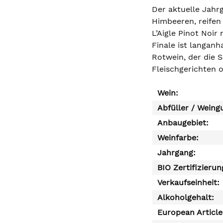
Der aktuelle Jahr
Himbeeren, reifen
L’Aigle Pinot Noir
Finale ist langanh
Rotwein, der die S
Fleischgerichten 
Wein:
Abfüller / Weing
Anbaugebiet:
Weinfarbe:
Jahrgang:
BIO Zertifizierun
Verkaufseinheit:
Alkoholgehalt:
European Articl