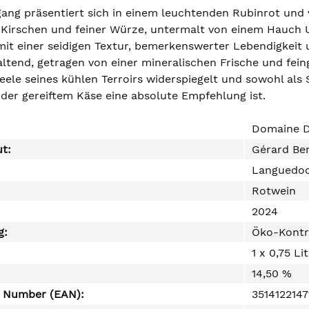
gang präsentiert sich in einem leuchtenden Rubinrot und
 Kirschen und feiner Würze, untermalt von einem Hauch
 mit einer seidigen Textur, bemerkenswerter Lebendigkeit 
altend, getragen von einer mineralischen Frische und fein
eele seines kühlen Terroirs widerspiegelt und sowohl als S
oder gereiftem Käse eine absolute Empfehlung ist.
Domaine D
ut:
Gérard Be
Languedo
Rotwein
2024
g:
Öko-Kontr
1 x 0,75 Li
14,50 %
e Number (EAN):
351412214