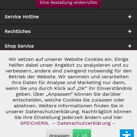
Eine Bestellung widerrufen
Service Hotline
Rechtliches
Shop Service
Wir setzen auf unserer Website Cookies ein. Einige
Aktiv
Notwendig
Zahlung & Versand
helfen dabei unser Angebot zu analysieren und zu
verbessern, andere sind zwingend notwendig für den
Betrieb der Website. Wir sammeln und verarbeiten
Inaktiv
Marketing
Ihre Daten für Analyse und Marketing nur dann,
wenn Sie uns durch Klick auf „OK“ Ihr Einverständnis
geben. Über „Anpassen“ können Sie darüber
Inaktiv
Tracking
entscheiden, welche Cookies Sie zulassen oder
ablehnen. Weitere Informationen finden Sie in
* ALLE PREISE INKL. GESETZL. UMSATZSTEUER ZZGL.
VERSANDKOSTEN
UND GGF. NACHNAHMEGEBÜHREN, WENN NICHT
unserer Datenschutzerklärung. Nachträglich können
Inaktiv
Personalisierung
ANDERS BESCHRIEBEN
Sie Ihre Einstellung jederzeit ändern und hier
© 2026 C&D WEINHANDEL - ALL RIGHTS RESERVED. THEME BY
SPEICHERN.
– Datenschutzerklärung –
THEMEWARE®
Inaktiv
Service
Anpassen
✓ OK