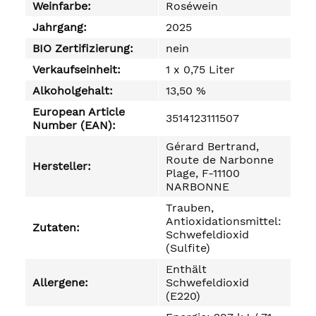
Weinfarbe:
Roséwein
Jahrgang:
2025
BIO Zertifizierung:
nein
Verkaufseinheit:
1 x 0,75 Liter
Alkoholgehalt:
13,50 %
European Article
3514123111507
Number (EAN):
Gérard Bertrand,
Route de Narbonne
Hersteller:
Plage, F-11100
NARBONNE
Trauben,
Antioxidationsmittel:
Zutaten:
Schwefeldioxid
(Sulfite)
Enthält
Allergene:
Schwefeldioxid
(E220)