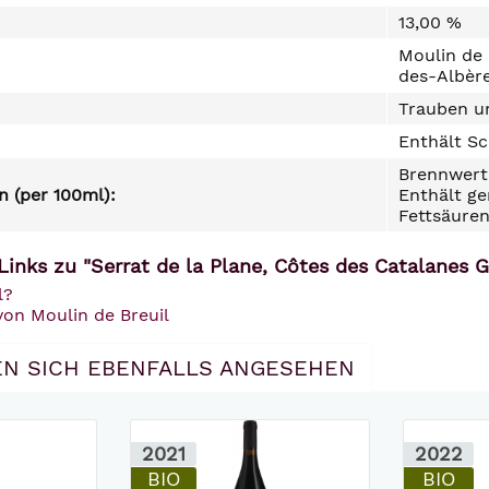
13,00 %
Moulin de
des-Albère
Trauben un
Enthält Sc
Brennwert 
 (per 100ml):
Enthält ge
Fettsäuren
Links zu "Serrat de la Plane, Côtes des Catalanes 
l?
von Moulin de Breuil
N SICH EBENFALLS ANGESEHEN
2021
2022
BIO
BIO