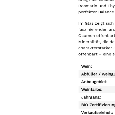
Rosmarin und Thym
perfekter Balance
Im Glas zeigt sich
faszinierenden ar
Gaumen offenbart 
Mineralität, die d
charakterstarker S
offenbart – eine 
Wein:
Abfüller / Weing
Anbaugebiet:
Weinfarbe:
Jahrgang:
BIO Zertifizierun
Verkaufseinheit: