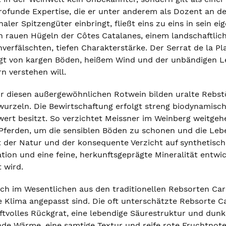
rofunde Expertise, die er unter anderem als Dozent an 
naler Spitzengüter einbringt, fließt eins zu eins in sein 
en rauen Hügeln der Côtes Catalanes, einem landschaftli
verfälschten, tiefen Charakterstärke. Der Serrat de la Pl
gt von kargen Böden, heißem Wind und der unbändigen Lei
n verstehen will.
 diesen außergewöhnlichen Rotwein bilden uralte Rebstöck
urzeln. Die Bewirtschaftung erfolgt streng biodynamisc
wert besitzt. So verzichtet Meissner im Weinberg weitge
 Pferden, um die sensiblen Böden zu schonen und die Lebe
 der Natur und der konsequente Verzicht auf synthetische
on und eine feine, herkunftsgeprägte Mineralität entwick
 wird.
ich im Wesentlichen aus den traditionellen Rebsorten C
e Klima angepasst sind. Die oft unterschätzte Rebsorte 
ftvolles Rückgrat, eine lebendige Säurestruktur und dun
ende Wärme, eine samtige Textur und reife rote Fruchtno