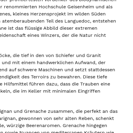
der renommierten Hochschule Geisenheim und als
eigenes, kleines Herzensprojekt im wilden Süden
ch atemberaubenden Teil des Languedoc, entstehen
ane ist das flüssige Abbild dieser extremen
denschaft eines Winzers, der die Natur nicht
e, die tief in den von Schiefer und Granit
h und mit einem handwerklichen Aufwand, der
hend auf schwere Maschinen und setzt stattdessen
ndigkeit des Terroirs zu bewahren. Diese tiefe
 Hilfsmittel führen dazu, dass die Trauben eine
eln, die im Keller mit minimalen Eingriffen
arignan und Grenache zusammen, die perfekt an das
Carignan, gewonnen von sehr alten Reben, schenkt
kle, würzige Beerenaromen. Grenache hingegen
ten sowie Nuancen von mediterranen Kräutern wie