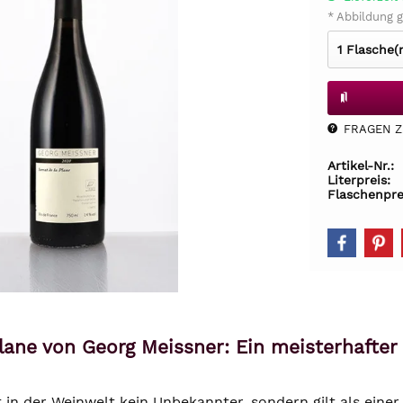
* Abbildung g
FRAGEN Z.
Artikel-Nr.:
Literpreis:
Flaschenpre
Plane von Georg Meissner: Ein meisterhafte
 in der Weinwelt kein Unbekannter, sondern gilt als eine