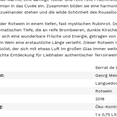
ian in das Cuvée ein. Zusammen bilden sie eine harmonis
 zueinander stehen und die wilde Schönheit des Roussill
 der Rotwein in einem tiefen, fast mystischen Rubinrot. D
omatischen Tiefe, die an reife Brombeeren, dunkle Kirsche
sich eine wunderbare Frische und Energie, getragen von f
em Wein eine erstaunliche Länge verleiht. Dieser Rotwein is
olist, der sich mit etwas Luft im großen Glas immer weite
echte Entdeckung für Liebhaber authentischer Terroirwein
Serrat de 
ut:
Georg Mei
Languedo
Rotwein
2018
g:
Öko-Kontr
1 x 0,75 Li