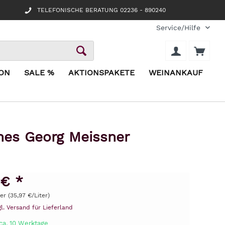
TELEFONISCHE BERATUNG 02236 - 890240
Service/Hilfe
ION
SALE %
AKTIONSPAKETE
WEINANKAUF
anes Georg Meissner
 € *
ter (35,97 €/Liter)
gl. Versand für Lieferland
ca. 10 Werktage