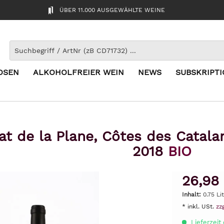
ÜBER 11.000 AUSGEWÄHLTE WEINE
OSEN
ALKOHOLFREIER WEIN
NEWS
SUBSKRIPT
at de la Plane, Côtes des Catal
2018
BIO
26,98
Inhalt:
0.75 Li
* inkl. USt.
zz
Lieferzeit 