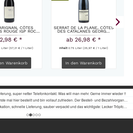
ARIGNAN, CÔTES
SERRAT DE LA PLANE, CÔTES
 ROUGE IGP ROC...
DES CATALANES GEORG...
2,98 € *
ab 26,98 € *
5 Liter
(57,31 € / 1 Liter)
Inhalt
0.75 Liter
(35,97 € / 1 Liter)
en
Warenkorb
In den
Warenkorb