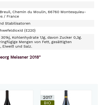
 Breuil, Chemin du Moulin, 66760 Montesquieu-
s / France
d Stabilisatoren
hwefeldioxid (E220)
301kj, Kohlenhydrate 1,1g, davon Zucker 0,3g.
ringfügige Mengen von Fett, gesättigten
, Eiweiß und Salz.
Georg Meissner 2018"
2017
2
BIO