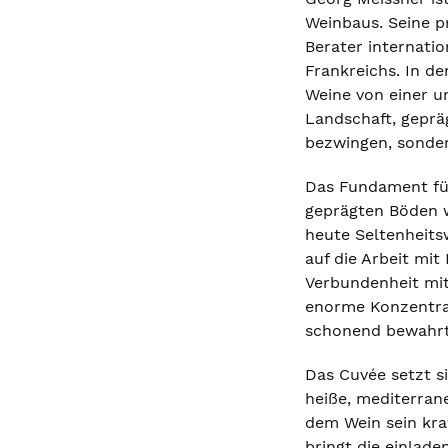
Weinbaus. Seine p
Berater internatio
Frankreichs. In d
Weine von einer un
Landschaft, geprä
bezwingen, sonder
Das Fundament für
geprägten Böden w
heute Seltenheits
auf die Arbeit mit
Verbundenheit mit
enorme Konzentrati
schonend bewahrt
Das Cuvée setzt s
heiße, mediterran
dem Wein sein kra
bringt die einlad