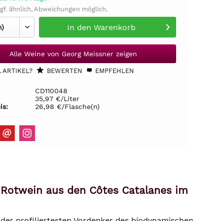
gf. ähnlich, Abweichungen möglich.
In den
Warenkorb
Alle Weine von Georg Meissner zeigen
 ARTIKEL?
BEWERTEN
EMPFEHLEN
CD110048
35,97 €/Liter
is:
26,98 €/Flasche(n)
r Rotwein aus den Côtes Catalanes im
r der profiliertesten Vordenker des biodynamischen