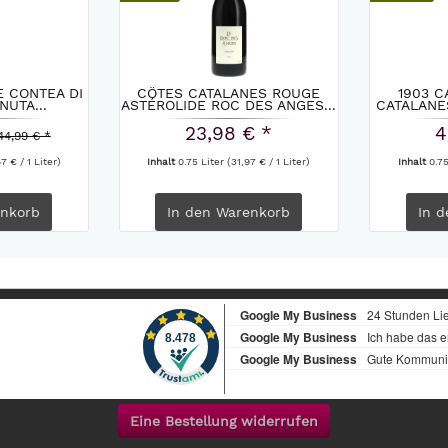
 CONTEA DI
CÔTES CATALANES ROUGE
1903 C
NUTA...
ASTÉROLIDE ROC DES ANGES...
CATALANES
23,98 € *
4
44,99 € *
7 € / 1 Liter)
Inhalt
0.75 Liter
(31,97 € / 1 Liter)
Inhalt
0.7
nkorb
In den
Warenkorb
In d
Eine Bestellung widerrufen