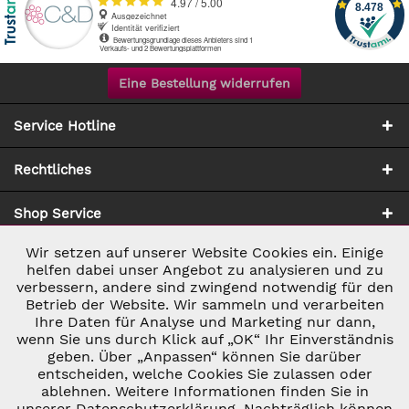
Eine Bestellung widerrufen
Service Hotline
Rechtliches
Shop Service
Wir setzen auf unserer Website Cookies ein. Einige
Aktiv
Notwendig
Zahlung & Versand
helfen dabei unser Angebot zu analysieren und zu
verbessern, andere sind zwingend notwendig für den
Betrieb der Website. Wir sammeln und verarbeiten
Inaktiv
Marketing
Ihre Daten für Analyse und Marketing nur dann,
wenn Sie uns durch Klick auf „OK“ Ihr Einverständnis
geben. Über „Anpassen“ können Sie darüber
Inaktiv
Tracking
entscheiden, welche Cookies Sie zulassen oder
ablehnen. Weitere Informationen finden Sie in
* ALLE PREISE INKL. GESETZL. UMSATZSTEUER ZZGL.
VERSANDKOSTEN
UND GGF. NACHNAHMEGEBÜHREN, WENN NICHT
unserer Datenschutzerklärung. Nachträglich können