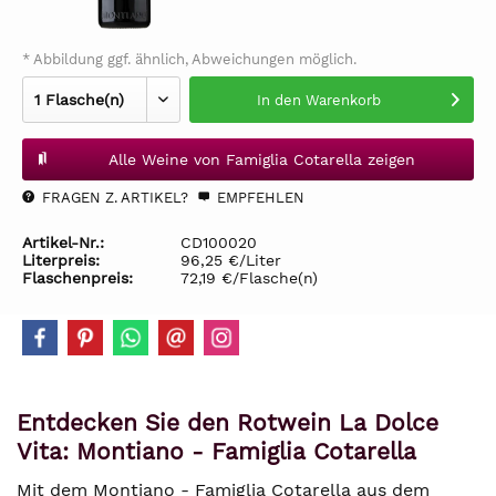
* Abbildung ggf. ähnlich, Abweichungen möglich.
In den
Warenkorb
Alle Weine von Famiglia Cotarella zeigen
FRAGEN Z. ARTIKEL?
EMPFEHLEN
Artikel-Nr.:
CD100020
Literpreis:
96,25 €/Liter
Flaschenpreis:
72,19 €/Flasche(n)
Entdecken Sie den Rotwein La Dolce
Vita: Montiano - Famiglia Cotarella
Mit dem Montiano - Famiglia Cotarella aus dem