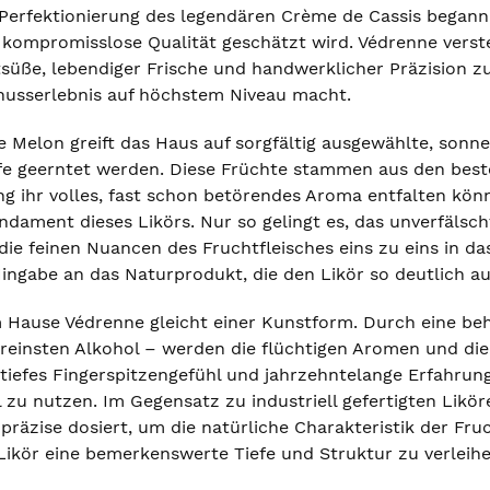
Perfektionierung des legendären Crème de Cassis begann, 
e kompromisslose Qualität geschätzt wird. Védrenne verste
tsüße, lebendiger Frische und handwerklicher Präzision z
nusserlebnis auf höchstem Niveau macht.
e Melon greift das Haus auf sorgfältig ausgewählte, son
fe geerntet werden. Diese Früchte stammen aus den beste
g ihr volles, fast schon betörendes Aroma entfalten könn
dament dieses Likörs. Nur so gelingt es, das unverfälsch
e feinen Nuancen des Fruchtfleisches eins zu eins in das 
ngabe an das Naturprodukt, die den Likör so deutlich a
m Hause Védrenne gleicht einer Kunstform. Durch eine be
reinsten Alkohol – werden die flüchtigen Aromen und die 
 tiefes Fingerspitzengefühl und jahrzehntelange Erfahrun
zu nutzen. Im Gegensatz zu industriell gefertigten Likör
räzise dosiert, um die natürliche Charakteristik der Fru
ikör eine bemerkenswerte Tiefe und Struktur zu verleihe