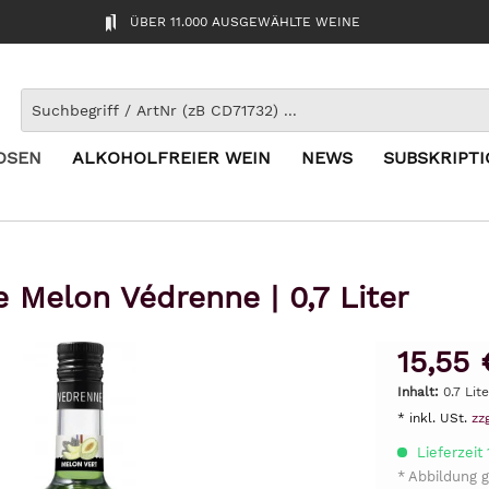
ÜBER 11.000 AUSGEWÄHLTE WEINE
OSEN
ALKOHOLFREIER WEIN
NEWS
SUBSKRIPT
e Melon Védrenne | 0,7 Liter
15,55 
Inhalt:
0.7 Lite
* inkl. USt.
zz
Lieferzeit
* Abbildung g