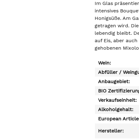
Im Glas präsentie
intensives Bouque
Honigsüße. Am Gau
getragen wird. Die
lebendig bleibt. D
auf Eis, aber auc
gehobenen Mixolo
Wein:
Abfüller / Weing
Anbaugebiet:
BIO Zertifizierun
Verkaufseinheit:
Alkoholgehalt:
European Articl
Hersteller: