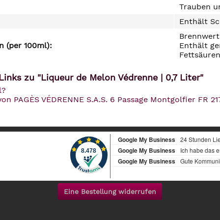
Trauben un
Enthält Sc
Brennwert 
 (per 100ml):
Enthält ge
Fettsäuren
inks zu "Liqueur de Melon Védrenne | 0,7 Liter"
l?
l von PAGÈS VÉDRENNE S.A.S. 6 Passage Montgolfier FR
Eine Bestellung widerrufen