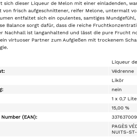
rt sich dieser Liqueur de Melon mit einer einladenden, w
t von frisch aufgeschnittener, reifer Melone, untermalt
men entfaltet sich ein opulentes, samtiges Mundgefühl, 
se Balance sorgt dafür, dass die reiche Fruchtkonzentrat
er Nachhall ist langanhaltend und lässt die pure Frucht n
h ein virtuoser Partner zum Aufgießen mit trockenem Sch
gie.
Liqueur d
ut:
Védrenne
Likör
g:
nein
1 x 0,7 Lite
15,00 %
e Number (EAN):
33763700
PAGÈS VÉD
NUITS-ST