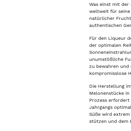
Was einst mit der 
weltweit für sein
natürlicher Fruch
authentischen Ge
Für den Liqueur d
der optimalen Rei
Sonneneinstrahlun
unumstößliche Fun
zu bewahren und di
kompromisslose Hi
Die Herstellung i
Melonenstücke in 
Prozess erfordert
Jahrgangs optimal 
Süße wird extrem p
stützen und dem L