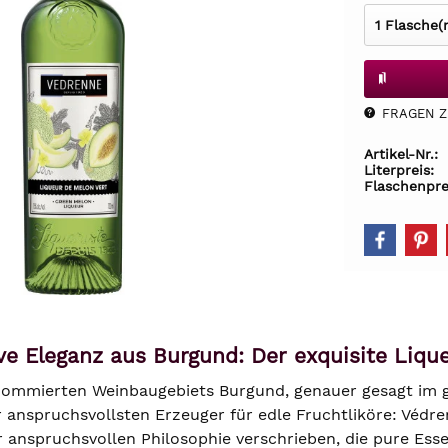
FRAGEN Z.
Artikel-Nr.:
Literpreis:
Flaschenpre
ve Eleganz aus Burgund: Der exquisite Liq
ommierten Weinbaugebiets Burgund, genauer gesagt im ge
r anspruchsvollsten Erzeuger für edle Fruchtliköre: Védre
 anspruchsvollen Philosophie verschrieben, die pure Essen