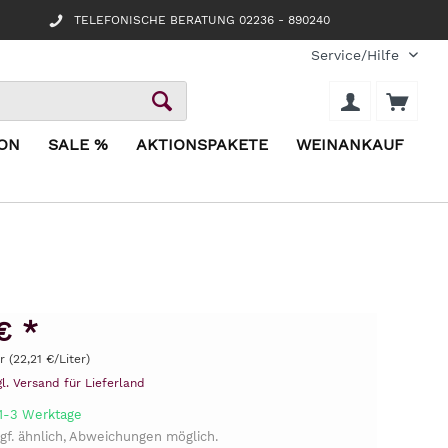
TELEFONISCHE BERATUNG 02236 - 890240
Service/Hilfe
ION
SALE %
AKTIONSPAKETE
WEINANKAUF
€ *
r (22,21 €/Liter)
gl. Versand für Lieferland
 1-3 Werktage
gf. ähnlich, Abweichungen möglich.