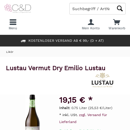
Menü
Mein Konto
Warenkorb
KOSTENLOSER VERSAND AB € 99,- (D + AT)
Likör
Lustau Vermut Dry Emilio Lustau
19,15 € *
Inhalt:
0.75 Liter (25,53 €/Liter)
* inkl. USt.
zzgl. Versand für
Lieferland