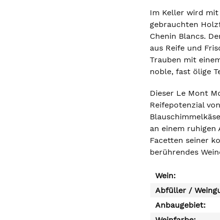
Im Keller wird mi
gebrauchten Holzf
Chenin Blancs. Der
aus Reife und Fri
Trauben mit einem
noble, fast ölige T
Dieser Le Mont Mo
Reifepotenzial vo
Blauschimmelkäse 
an einem ruhigen 
Facetten seiner k
berührendes Weine
Wein:
Abfüller / Weing
Anbaugebiet:
Weinfarbe: