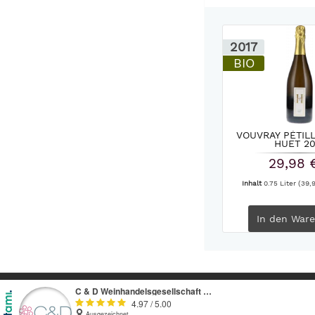
2017
BIO
VOUVRAY PÉTIL
HUET 20
29,98 
Inhalt
0.75 Liter
(39,9
In den
Ware