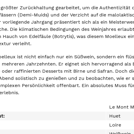
t größter Zurückhaltung gearbeitet, um die Authentizität
ässern (Demi-Muids) und der Verzicht auf die malolaktisc
 vorliegende Jahrgang präsentiert sich als ein Meisterwe
sche. Die klimatischen Bedingungen des Weinjahres erlaubt
 Hauch von Edelfäule (Botrytis), was diesem Moelleux ei
extur verleiht.
elleux ist nicht einfach nur ein Süßwein, sondern ein fl
n mehreren Jahrzehnten. Er eignet sich hervorragend als B
oder raffinierten Desserts mit Birne und Safran. Doch die
Abend solistisch zu genießen und zu beobachten, wie er 
omplexen Persönlichkeit offenbart. Ein absolutes Muss für
rlebnis.
Le Mont M
ut:
Huet
Loire
Weißwein