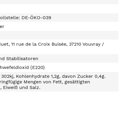
ollstelle: DE-ÖKO-039
ter
et, 11 rue de la Croix Buisée, 37210 Vouvray /
d Stabilisatoren
hwefeldioxid (E220)
302kj, Kohlenhydrate 1,2g, davon Zucker 0,4g.
ringfügige Mengen von Fett, gesättigten
, Eiweiß und Salz.