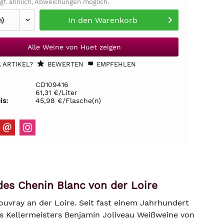
gf. ähnlich, Abweichungen möglich.
In den
Warenkorb
Alle Weine von Huet zeigen
 ARTIKEL?
BEWERTEN
EMPFEHLEN
CD109416
61,31 €/Liter
is:
45,98 €/Flasche(n)
es Chenin Blanc von der Loire
ouvray an der Loire. Seit fast einem Jahrhundert
es Kellermeisters Benjamin Joliveau Weißweine von