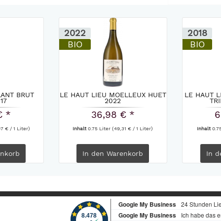
2022
2018
BIO
BIO
LANT BRUT
LE HAUT LIEU MOELLEUX HUET
LE HAUT L
17
2022
TR
€ *
36,98 € *
6
7 € / 1 Liter)
Inhalt
0.75 Liter
(49,31 € / 1 Liter)
Inhalt
0.7
nkorb
In den
Warenkorb
In d