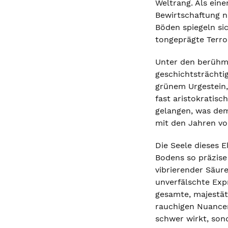
Weltrang. Als ein
Bewirtschaftung n
Böden spiegeln sic
tongeprägte Terroi
Unter den berühmt
geschichtsträchti
grünem Urgestein,
fast aristokratis
gelangen, was dem 
mit den Jahren vol
Die Seele dieses E
Bodens so präzise
vibrierender Säur
unverfälschte Expr
gesamte, majestät
rauchigen Nuancen
schwer wirkt, son