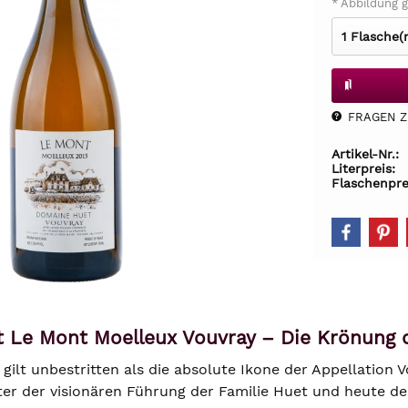
* Abbildung g
FRAGEN Z.
Artikel-Nr.:
Literpreis:
Flaschenpre
 Le Mont Moelleux Vouvray – Die Krönung d
ilt unbestritten als die absolute Ikone der Appellation V
ter der visionären Führung der Familie Huet und heute d