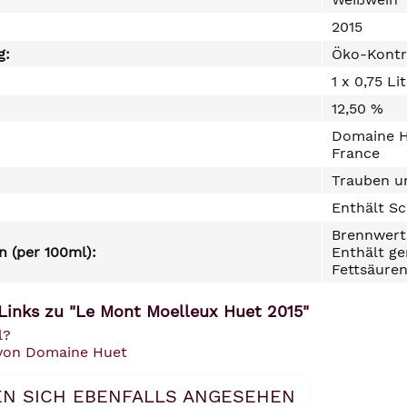
2015
g:
Öko-Kontr
1 x 0,75 Li
12,50 %
Domaine Hu
France
Trauben un
Enthält Sc
Brennwert 
 (per 100ml):
Enthält ge
Fettsäuren
Links zu "Le Mont Moelleux Huet 2015"
l?
 von Domaine Huet
N SICH EBENFALLS ANGESEHEN