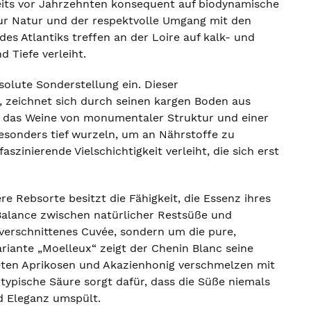
ereits vor Jahrzehnten konsequent auf biodynamische
zur Natur und der respektvolle Umgang mit den
des Atlantiks treffen an der Loire auf kalk- und
 Tiefe verleiht.
olute Sonderstellung ein. Dieser
, zeichnet sich durch seinen kargen Boden aus
ir, das Weine von monumentaler Struktur und einer
esonders tief wurzeln, um an Nährstoffe zu
zinierende Vielschichtigkeit verleiht, die sich erst
re Rebsorte besitzt die Fähigkeit, die Essenz ihres
 Balance zwischen natürlicher Restsüße und
 verschnittenes Cuvée, sondern um die pure,
ariante „Moelleux“ zeigt der Chenin Blanc seine
eten Aprikosen und Akazienhonig verschmelzen mit
typische Säure sorgt dafür, dass die Süße niemals
d Eleganz umspült.