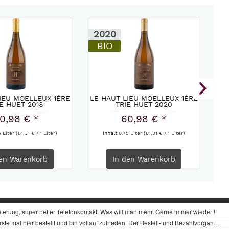
2020
2
BIO
IEU MOELLEUX 1ÈRE
LE HAUT LIEU MOELLEUX 1ÈRE
IE HUET 2018
TRIE HUET 2020
0,98 € *
60,98 € *
5 Liter
(81,31 € / 1 Liter)
Inhalt
0.75 Liter
(81,31 € / 1 Liter)
en
Warenkorb
In den
Warenkorb