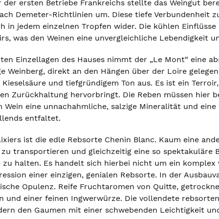
er der ersten Betriebe Frankreichs stellte das Weingut b
ach Demeter-Richtlinien um. Diese tiefe Verbundenheit 
h in jedem einzelnen Tropfen wider. Die kühlen Einflüsse 
rs, was den Weinen eine unvergleichliche Lebendigkeit und
en Einzellagen des Hauses nimmt der „Le Mont“ eine abs
ge Weinberg, direkt an den Hängen über der Loire gelegen
 Kieselsäure und tiefgründigem Ton aus. Es ist ein Terro
chen Zurückhaltung hervorbringt. Die Reben müssen hier b
Wein eine unnachahmliche, salzige Mineralität und eine fas
lends entfaltet.
lixiers ist die edle Rebsorte Chenin Blanc. Kaum eine ande
 zu transportieren und gleichzeitig eine so spektakuläre
e zu halten. Es handelt sich hierbei nicht um ein komplex
ession einer einzigen, genialen Rebsorte. In der Ausbauv
ische Opulenz. Reife Fruchtaromen von Quitte, getrockn
 und einer feinen Ingwerwürze. Die vollendete rebsorten
dern den Gaumen mit einer schwebenden Leichtigkeit un