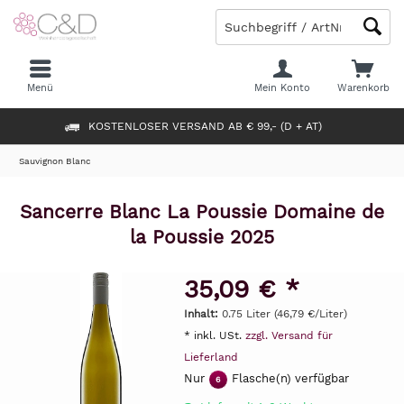
Menü
Mein Konto
Warenkorb
KOSTENLOSER VERSAND AB € 99,- (D + AT)
Sauvignon Blanc
Sancerre Blanc La Poussie Domaine de
la Poussie 2025
35,09 € *
Inhalt:
0.75 Liter (46,79 €/Liter)
* inkl. USt.
zzgl. Versand für
Lieferland
Nur
Flasche(n) verfügbar
6