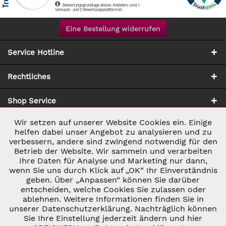
Eine Bestellung widerrufen
Service Hotline
Rechtliches
Shop Service
Wir setzen auf unserer Website Cookies ein. Einige
Aktiv
Notwendig
Zahlung & Versand
helfen dabei unser Angebot zu analysieren und zu
verbessern, andere sind zwingend notwendig für den
Betrieb der Website. Wir sammeln und verarbeiten
Inaktiv
Marketing
Ihre Daten für Analyse und Marketing nur dann,
wenn Sie uns durch Klick auf „OK“ Ihr Einverständnis
geben. Über „Anpassen“ können Sie darüber
Inaktiv
Tracking
entscheiden, welche Cookies Sie zulassen oder
ablehnen. Weitere Informationen finden Sie in
* ALLE PREISE INKL. GESETZL. UMSATZSTEUER ZZGL.
VERSANDKOSTEN
UND GGF. NACHNAHMEGEBÜHREN, WENN NICHT
unserer Datenschutzerklärung. Nachträglich können
Inaktiv
Personalisierung
ANDERS BESCHRIEBEN
Sie Ihre Einstellung jederzeit ändern und hier
© 2026 C&D WEINHANDEL - ALL RIGHTS RESERVED. THEME BY