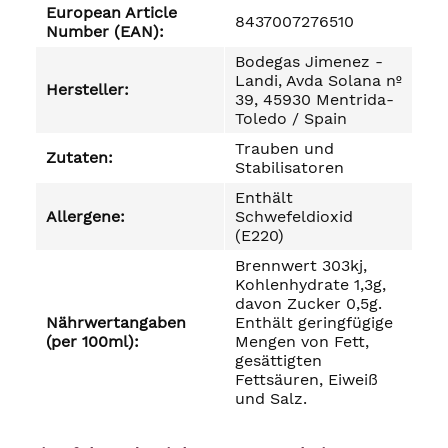
European Article
8437007276510
Number (EAN):
Bodegas Jimenez -
Landi, Avda Solana nº
Hersteller:
39, 45930 Mentrida-
Toledo / Spain
Trauben und
Zutaten:
Stabilisatoren
Enthält
Allergene:
Schwefeldioxid
(E220)
Brennwert 303kj,
Kohlenhydrate 1,3g,
davon Zucker 0,5g.
Nährwertangaben
Enthält geringfügige
(per 100ml):
Mengen von Fett,
gesättigten
Fettsäuren, Eiweiß
und Salz.