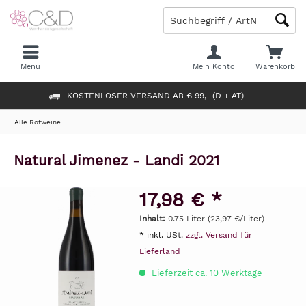
Menü
Mein Konto
Warenkorb
KOSTENLOSER VERSAND AB € 99,- (D + AT)
Alle Rotweine
Natural Jimenez - Landi 2021
17,98 € *
Inhalt:
0.75 Liter (23,97 €/Liter)
* inkl. USt.
zzgl. Versand für
Lieferland
Lieferzeit ca. 10 Werktage