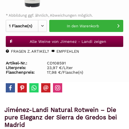
* Abbildung ggf. ähnlich, Abweichungen möglich.
In den
Warenkorb
Alle Weine von Jimenez - Landi zeigen
FRAGEN Z. ARTIKEL?
EMPFEHLEN
Artikel-Nr.:
CD108591
Literpreis:
23,97 €/Liter
Flaschenpreis:
17,98 €/Flasche(n)
Jiménez-Landi Natural Rotwein – Die
pure Eleganz der Sierra de Gredos bei
Madrid