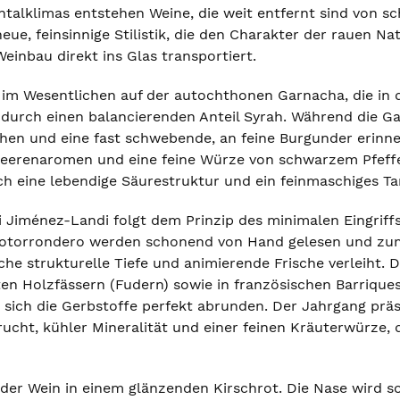
talklimas entstehen Weine, die weit entfernt sind von sc
 neue, feinsinnige Stilistik, die den Charakter der rauen N
inbau direkt ins Glas transportiert.
 im Wesentlichen auf der autochthonen Garnacha, die in
durch einen balancierenden Anteil Syrah. Während die Gar
hen und eine fast schwebende, an feine Burgunder erinner
Beerenaromen und eine feine Würze von schwarzem Pfeffe
ch eine lebendige Säurestruktur und ein feinmaschiges Ta
ei Jiménez-Landi folgt dem Prinzip des minimalen Eingriff
Sotorrondero werden schonend von Hand gelesen und zum
iche strukturelle Tiefe und animierende Frische verleiht.
en Holzfässern (Fudern) sowie in französischen Barriques
 sich die Gerbstoffe perfekt abrunden. Der Jahrgang prä
frucht, kühler Mineralität und einer feinen Kräuterwürze
h der Wein in einem glänzenden Kirschrot. Die Nase wird s