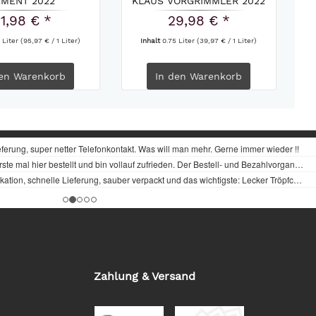
EMENT 2022
KLAUS VORGRIMMLER 2022
C
1,98 € *
29,98 € *
 Liter
(95,97 € / 1 Liter)
Inhalt
0.75 Liter
(39,97 € / 1 Liter)
en
Warenkorb
In den
Warenkorb
Zahlung & Versand