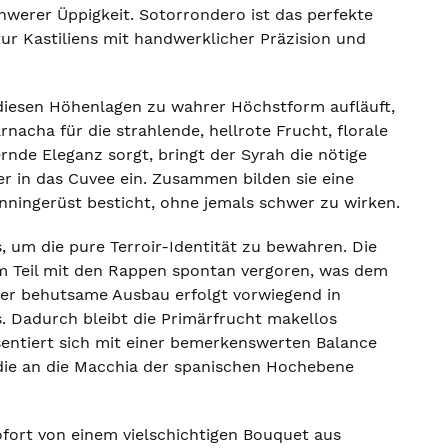
hwerer Üppigkeit. Sotorrondero ist das perfekte
atur Kastiliens mit handwerklicher Präzision und
 diesen Höhenlagen zu wahrer Höchstform aufläuft,
nacha für die strahlende, hellrote Frucht, florale
nde Eleganz sorgt, bringt der Syrah die nötige
r in das Cuvee ein. Zusammen bilden sie eine
nningerüst besticht, ohne jemals schwer zu wirken.
s, um die pure Terroir-Identität zu bewahren. Die
 Teil mit den Rappen spontan vergoren, was dem
 Der behutsame Ausbau erfolgt vorwiegend in
. Dadurch bleibt die Primärfrucht makellos
sentiert sich mit einer bemerkenswerten Balance
, die an die Macchia der spanischen Hochebene
ofort von einem vielschichtigen Bouquet aus