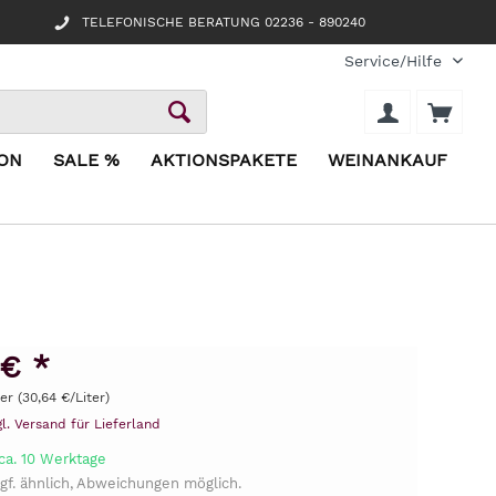
TELEFONISCHE BERATUNG 02236 - 890240
Service/Hilfe
ION
SALE %
AKTIONSPAKETE
WEINANKAUF
 € *
ter (30,64 €/Liter)
gl. Versand für Lieferland
ca. 10 Werktage
gf. ähnlich, Abweichungen möglich.