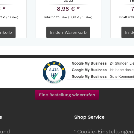
2023
T
€ *
8,98 € *
7
7 € / 1 Liter)
Inhalt
0.75 Liter
(11,97 € / 1 Liter)
Inhalt
0.75
nkorb
In den
Warenkorb
In d
Eine Bestellung widerrufen
s
Shop Service
 und
Cookie-Einstellungen