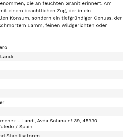
enommen, die an feuchten Granit erinnert. Am
mit einem beachtlichen Zug, der in ein
llen Konsum, sondern ein tiefgründiger Genuss, der
eschmortem Lamm, feinen Wildgerichten oder
ero
 Landi
ter
menez - Landi, Avda Solana nº 39, 45930
oledo / Spain
d Stabilisatoren