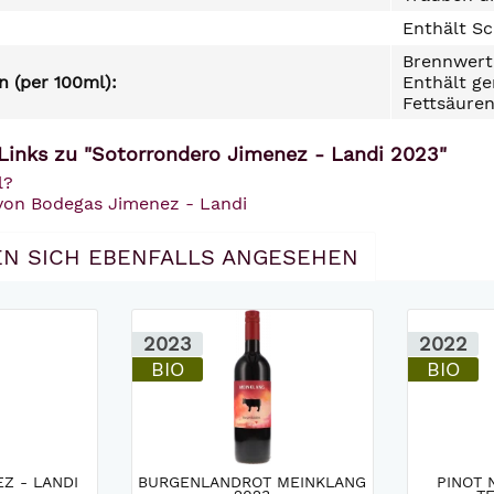
Enthält Sc
Brennwert 
 (per 100ml):
Enthält ge
Fettsäuren
Links zu "Sotorrondero Jimenez - Landi 2023"
l?
 von Bodegas Jimenez - Landi
N SICH EBENFALLS ANGESEHEN
2023
2022
BIO
BIO
Z - LANDI
BURGENLANDROT MEINKLANG
PINOT 