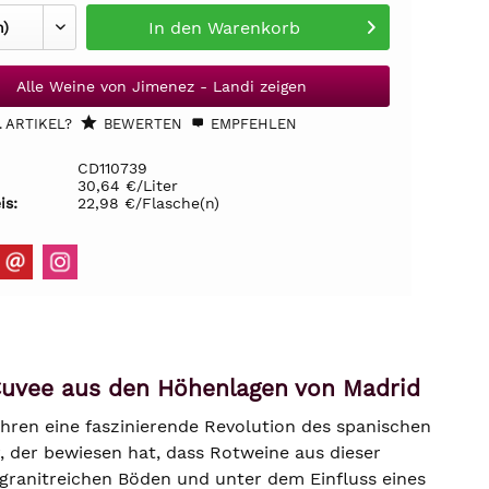
In den
Warenkorb
Alle Weine von Jimenez - Landi zeigen
 ARTIKEL?
BEWERTEN
EMPFEHLEN
CD110739
30,64 €/Liter
is:
22,98 €/Flasche(n)
Cuvee aus den Höhenlagen von Madrid
ahren eine faszinierende Revolution des spanischen
r, der bewiesen hat, dass Rotweine aus dieser
 granitreichen Böden und unter dem Einfluss eines