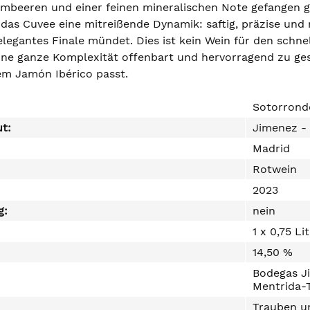
mbeeren und einer feinen mineralischen Note gefangen g
das Cuvee eine mitreißende Dynamik: saftig, präzise und 
elegantes Finale mündet. Dies ist kein Wein für den schne
ine ganze Komplexität offenbart und hervorragend zu g
tem Jamón Ibérico passt.
Sotorrond
ut:
Jimenez -
Madrid
Rotwein
2023
g:
nein
1 x 0,75 Li
14,50 %
Bodegas Ji
Mentrida-T
Trauben un