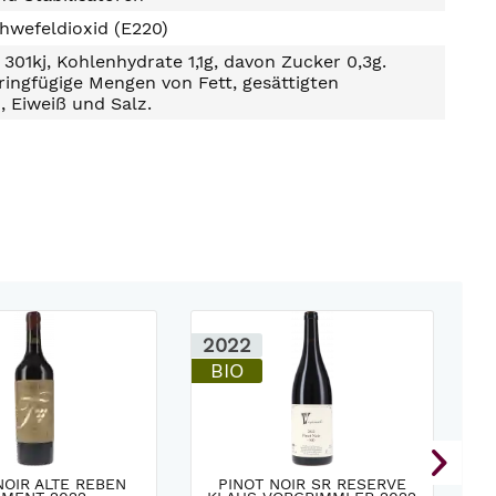
hwefeldioxid (E220)
301kj, Kohlenhydrate 1,1g, davon Zucker 0,3g.
ringfügige Mengen von Fett, gesättigten
, Eiweiß und Salz.
2022
2
BIO
NOIR ALTE REBEN
PINOT NOIR SR RESERVE