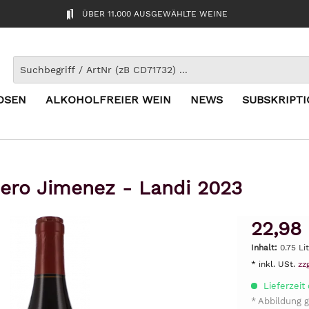
ÜBER 11.000 AUSGEWÄHLTE WEINE
OSEN
ALKOHOLFREIER WEIN
NEWS
SUBSKRIPT
ero Jimenez - Landi 2023
22,98
Inhalt:
0.75 Li
* inkl. USt.
zz
Lieferzeit 
* Abbildung g