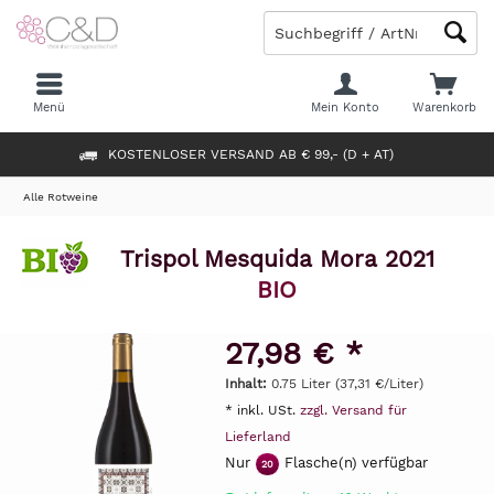
Menü
Mein Konto
Warenkorb
KOSTENLOSER VERSAND AB € 99,- (D + AT)
Alle Rotweine
Trispol Mesquida Mora 2021
BIO
27,98 € *
Inhalt:
0.75 Liter (37,31 €/Liter)
* inkl. USt.
zzgl. Versand für
Lieferland
Nur
Flasche(n) verfügbar
20