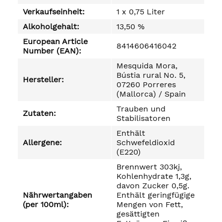
Verkaufseinheit:
1 x 0,75 Liter
Alkoholgehalt:
13,50 %
European Article
8414606416042
Number (EAN):
Mesquida Mora,
Bústia rural No. 5,
Hersteller:
07260 Porreres
(Mallorca) / Spain
Trauben und
Zutaten:
Stabilisatoren
Enthält
Allergene:
Schwefeldioxid
(E220)
Brennwert 303kj,
Kohlenhydrate 1,3g,
davon Zucker 0,5g.
Nährwertangaben
Enthält geringfügige
(per 100ml):
Mengen von Fett,
gesättigten