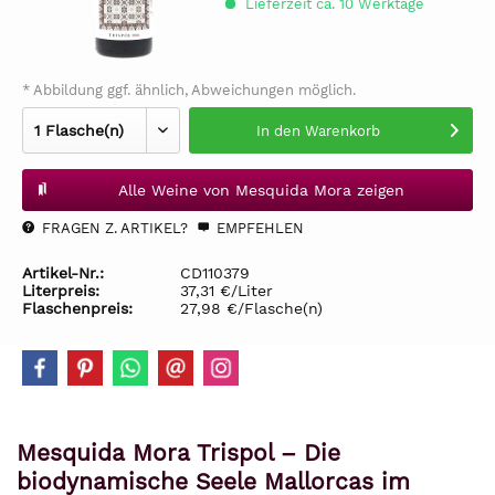
Lieferzeit ca. 10 Werktage
* Abbildung ggf. ähnlich, Abweichungen möglich.
In den
Warenkorb
Alle Weine von Mesquida Mora zeigen
FRAGEN Z. ARTIKEL?
EMPFEHLEN
Artikel-Nr.:
CD110379
Literpreis:
37,31 €/Liter
Flaschenpreis:
27,98 €/Flasche(n)
Mesquida Mora Trispol – Die
biodynamische Seele Mallorcas im