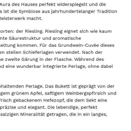
 Aura des Hauses perfekt widerspiegelt und die
s ist die Symbiose aus jahrhundertelanger Tradition
Meisterwerk macht.
orten: der Riesling. Riesling eignet sich wie kaum
nante Säurestruktur und aromatische
ur Geltung kommen. Für das Grundwein-Cuvée dieses
en steilen Schieferlagen verwendet. Nach der
he zweite Gärung in der Flasche. Während des
nd eine wunderbar integrierte Perlage, ohne dabei
nhaltenden Perlage. Das Bukett ist geprägt von der
kigem grünem Apfel, saftigem Weinbergspfirsich und
 frisch gebackenem Hefezopf, die dem Sekt eine
räzise und elegant. Die lebendige, perfekt
alzigen Mineralität getragen, die in ein langes,