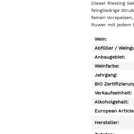
Dieser Riesling Se
feingliedrige Stru
feinen Vorspeisen
Ruwer mit jedem S
Wein:
Abfüller / Weing
Anbaugebiet:
Weinfarbe:
Jahrgang:
BIO Zertifizierun
Verkaufseinheit:
Alkoholgehalt:
European Articl
Hersteller: