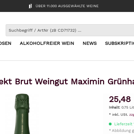
ÜBER 11.000 AUSGEWÄHLTE WEINE
OSEN
ALKOHOLFREIER WEIN
NEWS
SUBSKRIPT
Sekt Brut Weingut Maximin Grünh
25,48
Inhalt:
0.75 Li
* inkl. USt.
zz
Lieferzeit
* Abbildung g