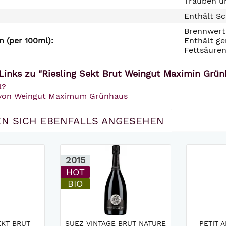
Trauben un
Enthält Sc
Brennwert 
 (per 100ml):
Enthält ge
Fettsäuren
Links zu "Riesling Sekt Brut Weingut Maximin Grün
l?
l von Weingut Maximum Grünhaus
N SICH EBENFALLS ANGESEHEN
2015
HOT
BIO
EKT BRUT
SUEZ VINTAGE BRUT NATURE
PETIT 