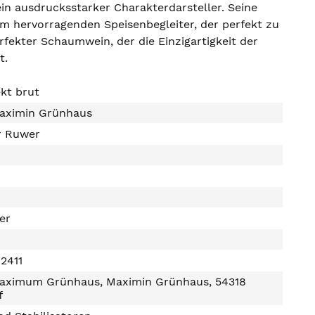
t ein ausdrucksstarker Charakterdarsteller. Seine
nem hervorragenden Speisenbegleiter, der perfekt zu
fekter Schaumwein, der die Einzigartigkeit der
t.
ekt brut
aximin Grünhaus
r Ruwer
ter
2411
aximum Grünhaus, Maximin Grünhaus, 54318
f