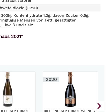
d Stabilisatoren
hwefeldioxid (E220)
303kj, Kohlenhydrate 1,3g, davon Zucker 0,5g.
ringfügige Mengen von Fett, gesättigten
, Eiweiß und Salz.
haus 2021"
2020
2
8
ADLER SEKT BRUT
RIESLING SEKT BRUT WEINGUT
BR