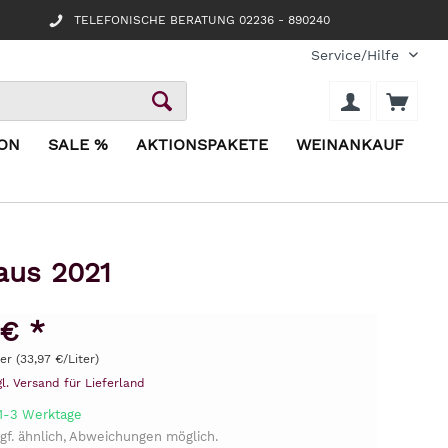
TELEFONISCHE BERATUNG 02236 - 890240
Service/Hilfe
ION
SALE %
AKTIONSPAKETE
WEINANKAUF
aus 2021
 € *
ter (33,97 €/Liter)
gl. Versand für Lieferland
 1-3 Werktage
gf. ähnlich, Abweichungen möglich.