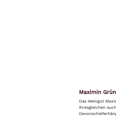
Maximin Grünh
Das Weingut Maxim
ihresgleichen such
Devonschieferhäng