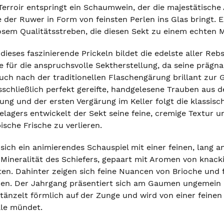
Terroir entspringt ein Schaumwein, der die majestätische
 der Ruwer in Form von feinsten Perlen ins Glas bringt. E
em Qualitätsstreben, die diesen Sekt zu einem echten 
dieses faszinierende Prickeln bildet die edelste aller Rebs
e für die anspruchsvolle Sektherstellung, da seine präg
 auch nach der traditionellen Flaschengärung brillant z
schließlich perfekt gereifte, handgelesene Trauben aus d
ng und der ersten Vergärung im Keller folgt die klassisc
lagers entwickelt der Sekt seine feine, cremige Textur u
ische Frische zu verlieren.
sich ein animierendes Schauspiel mit einer feinen, lang a
 Mineralität des Schiefers, gepaart mit Aromen von knac
üten. Dahinter zeigen sich feine Nuancen von Brioche und
ihen. Der Jahrgang präsentiert sich am Gaumen ungemein p
tänzelt förmlich auf der Zunge und wird von einer feinen s
ale mündet.