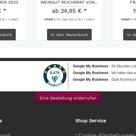
ER 2022
WEINGUT REICHSRAT VON...
FR
€ *
ab 24,95 € *
1
2 € / 1 Liter)
Inhalt
0.75 Liter
(33,27 € / 1 Liter)
Inhalt
0.7
nkorb
In den
Warenkorb
In d
Eine Bestellung widerrufen
s
Shop Service
 und
Cookie-Einstellungen