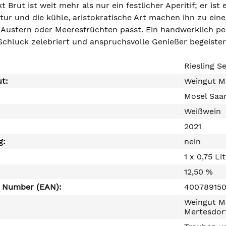
kt Brut ist weit mehr als nur ein festlicher Aperitif; er is
ktur und die kühle, aristokratische Art machen ihn zu ei
, Austern oder Meeresfrüchten passt. Ein handwerklich per
chluck zelebriert und anspruchsvolle Genießer begeister
Riesling S
ut:
Weingut M
Mosel Saa
Weißwein
2021
g:
nein
1 x 0,75 Li
12,50 %
e Number (EAN):
400789150
Weingut M
Mertesdor