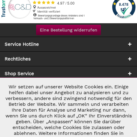
Eine Bestellung widerrufen
Service Hotline
Rechtliches
Shop Service
Wir setzen auf unserer Website Cookies ein. Einige
Aktiv
Notwendig
Zahlung & Versand
helfen dabei unser Angebot zu analysieren und zu
verbessern, andere sind zwingend notwendig für den
Betrieb der Website. Wir sammeln und verarbeiten
Inaktiv
Marketing
Ihre Daten für Analyse und Marketing nur dann,
wenn Sie uns durch Klick auf „OK“ Ihr Einverständnis
geben. Über „Anpassen“ können Sie darüber
Inaktiv
Tracking
entscheiden, welche Cookies Sie zulassen oder
ablehnen. Weitere Informationen finden Sie in
* ALLE PREISE INKL. GESETZL. UMSATZSTEUER ZZGL.