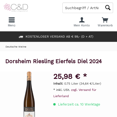
Menü
Mein Konto
Warenkorb
KOSTENLOSER VERSAND AB € 99,- (D + AT)
Deutsche Weine
Dorsheim Riesling Eierfels Diel 2024
25,98 € *
Inhalt:
0.75 Liter (34,64 €/Liter)
* inkl. USt.
zzgl. Versand für
Lieferland
Lieferzeit ca. 10 Werktage