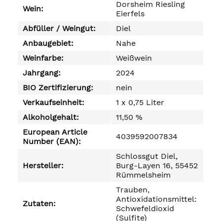
Dorsheim Riesling
Wein:
Eierfels
Abfüller / Weingut:
Diel
Anbaugebiet:
Nahe
Weinfarbe:
Weißwein
Jahrgang:
2024
BIO Zertifizierung:
nein
Verkaufseinheit:
1 x 0,75 Liter
Alkoholgehalt:
11,50 %
European Article
4039592007834
Number (EAN):
Schlossgut Diel,
Hersteller:
Burg-Layen 16, 55452
Rümmelsheim
Trauben,
Antioxidationsmittel:
Zutaten:
Schwefeldioxid
(Sulfite)