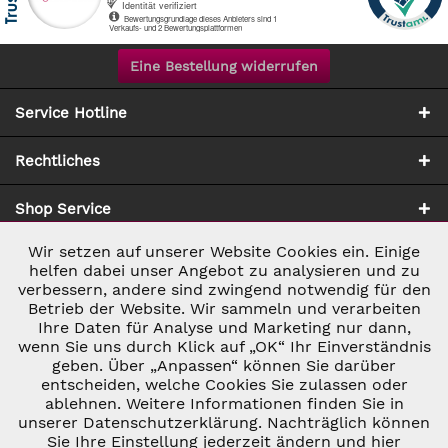
Eine Bestellung widerrufen
Service Hotline
Rechtliches
Shop Service
Wir setzen auf unserer Website Cookies ein. Einige
Aktiv
Notwendig
Zahlung & Versand
helfen dabei unser Angebot zu analysieren und zu
verbessern, andere sind zwingend notwendig für den
Betrieb der Website. Wir sammeln und verarbeiten
Inaktiv
Marketing
Ihre Daten für Analyse und Marketing nur dann,
wenn Sie uns durch Klick auf „OK“ Ihr Einverständnis
geben. Über „Anpassen“ können Sie darüber
Inaktiv
Tracking
entscheiden, welche Cookies Sie zulassen oder
ablehnen. Weitere Informationen finden Sie in
* ALLE PREISE INKL. GESETZL. UMSATZSTEUER ZZGL.
VERSANDKOSTEN
UND GGF. NACHNAHMEGEBÜHREN, WENN NICHT
unserer Datenschutzerklärung. Nachträglich können
Inaktiv
Personalisierung
ANDERS BESCHRIEBEN
Sie Ihre Einstellung jederzeit ändern und hier