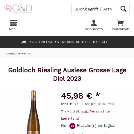
Menü
Mein Konto
Warenkorb
KOSTENLOSER VERSAND AB € 99,- (D + AT)
Deutsche Weine
Goldloch Riesling Auslese Grosse Lage
Diel 2023
45,98 € *
Inhalt:
0.75 Liter (61,31 €/Liter)
* inkl. USt.
zzgl. Versand für
Lieferland
Nur
Flasche(n) verfügbar
22