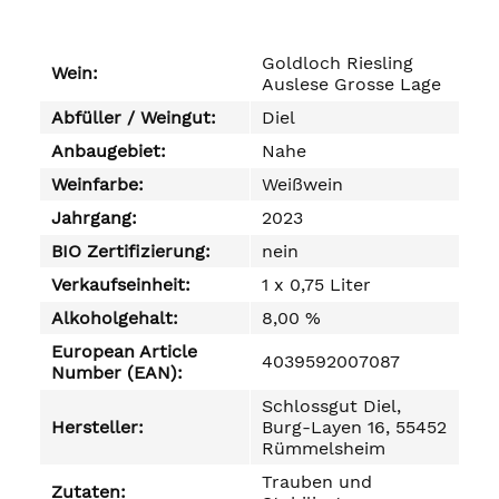
Goldloch Riesling
Wein:
Auslese Grosse Lage
Abfüller / Weingut:
Diel
Anbaugebiet:
Nahe
Weinfarbe:
Weißwein
Jahrgang:
2023
BIO Zertifizierung:
nein
Verkaufseinheit:
1 x 0,75 Liter
Alkoholgehalt:
8,00 %
European Article
4039592007087
Number (EAN):
Schlossgut Diel,
Hersteller:
Burg-Layen 16, 55452
Rümmelsheim
Trauben und
Zutaten: