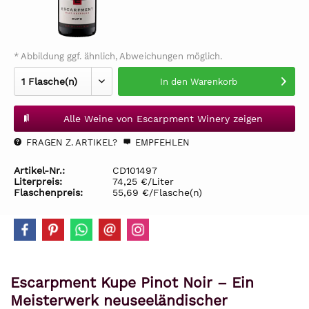
* Abbildung ggf. ähnlich, Abweichungen möglich.
In den
Warenkorb
Alle Weine von Escarpment Winery zeigen
FRAGEN Z. ARTIKEL?
EMPFEHLEN
Artikel-Nr.:
CD101497
Literpreis:
74,25 €/Liter
Flaschenpreis:
55,69 €/Flasche(n)
Escarpment Kupe Pinot Noir – Ein
Meisterwerk neuseeländischer