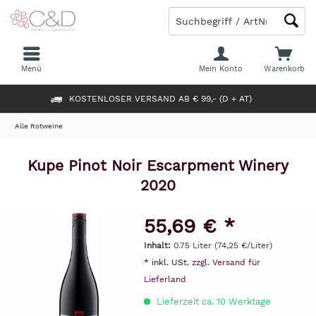
Menü
Mein Konto
Warenkorb
KOSTENLOSER VERSAND AB € 99,- (D + AT)
Alle Rotweine
Kupe Pinot Noir Escarpment Winery
2020
55,69 € *
Inhalt:
0.75 Liter (74,25 €/Liter)
* inkl. USt.
zzgl. Versand für
Lieferland
Lieferzeit ca. 10 Werktage