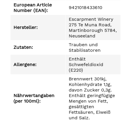
European Article
9421018433610
Number (EAN):
Escarpment Winery
275 Te Muna Road,
Hersteller:
Martinborough 5784,
Neuseeland
Trauben und
Zutaten:
Stabilisatoren
Enthält
Allergene:
Schwefeldioxid
(E220)
Brennwert 301kj,
Kohlenhydrate 1,1g,
davon Zucker 0,3g.
Nährwertangaben
Enthält geringfügige
(per 100ml):
Mengen von Fett,
gesättigten
Fettsäuren, Eiweiß
und Salz.