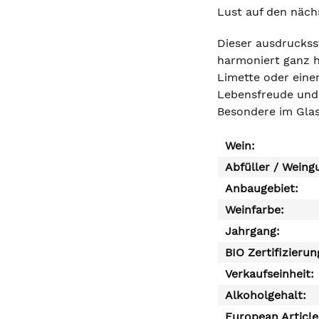
Lust auf den näch
Dieser ausdrucksst
harmoniert ganz h
Limette oder einem
Lebensfreude und 
Besondere im Glas
Wein:
Abfüller / Weing
Anbaugebiet:
Weinfarbe:
Jahrgang:
BIO Zertifizierun
Verkaufseinheit:
Alkoholgehalt:
European Articl