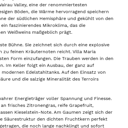
airau Valley, eine der renommiertesten
kiesigen Böden, die Wärme hervorragend speichern
Sonne der südlichen Hemisphäre und gekühlt von den
 ein faszinierendes Mikroklima, das die
chen Weißweins maßgeblich prägt.
ste Bühne. Sie zeichnet sich durch eine explosive
n zu feinen Kräuternoten reicht. Villa Maria
einsten Form einzufangen. Die Trauben werden in den
Im Keller folgt ein Ausbau, der ganz auf
in modernen Edelstahltanks. Auf den Einsatz von
äure und die salzige Mineralität des Terroirs
wahrer Energieträger voller Spannung und Finesse.
n frisches Zitronengras, reife Grapefruit,
nassen Kieselstein-Note. Am Gaumen zeigt sich der
nde Säurestruktur den dichten Fruchtkern perfekt
t getragen, die noch lange nachklingt und sofort