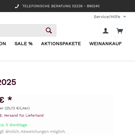
TELEFONISCHE BERATUNG 02236 - 890240
Service/Hilfe
ION
SALE %
AKTIONSPAKETE
WEINANKAUF
2025
€ *
ter (25,72 €/Liter)
gl. Versand für Lieferland
 ca. 5 Werktage
gf. ähnlich, Abweichungen möglich.