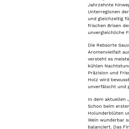
Jahrzehnte hinweg
Unterregionen der
und gleichzeitig 
frischen Brisen de
unvergleichliche 
Die Rebsorte Sauvi
Aromenvielfalt aus
versteht es meiste
kühlen Nachtstund
Präzision und Fris
Holz wird bewusst 
unverfälscht und 
In dem aktuellen 
Schon beim ersten 
Holunderblüten un
Wein wunderbar sa
balanciert. Das Fi