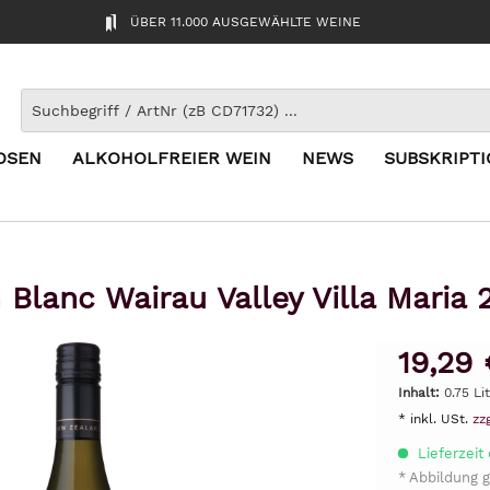
ÜBER 11.000 AUSGEWÄHLTE WEINE
OSEN
ALKOHOLFREIER WEIN
NEWS
SUBSKRIPT
 Blanc Wairau Valley Villa Maria 
19,29 
Inhalt:
0.75 Li
* inkl. USt.
zz
Lieferzeit
* Abbildung g