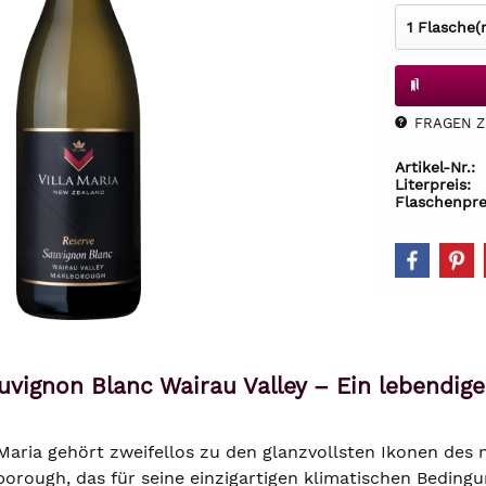
FRAGEN Z.
Artikel-Nr.:
Literpreis:
Flaschenpre
auvignon Blanc Wairau Valley – Ein lebendi
 Maria gehört zweifellos zu den glanzvollsten Ikonen de
rough, das für seine einzigartigen klimatischen Bedingung