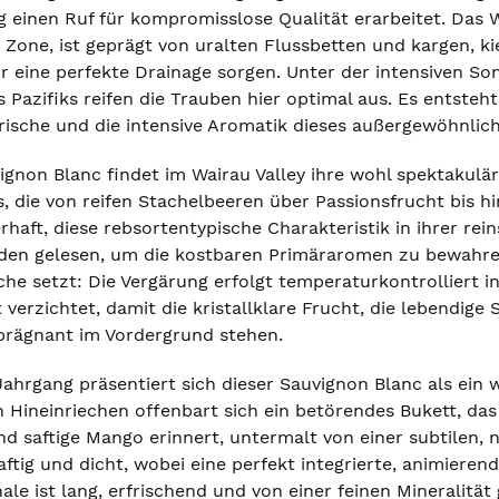
 einen Ruf für kompromisslose Qualität erarbeitet. Das W
 Zone, ist geprägt von uralten Flussbetten und kargen, 
für eine perfekte Drainage sorgen. Unter der intensiven 
s Pazifiks reifen die Trauben hier optimal aus. Es entsteht
Frische und die intensive Aromatik dieses außergewöhnli
gnon Blanc findet im Wairau Valley ihre wohl spektakulär
, die von reifen Stachelbeeren über Passionsfrucht bis hi
rhaft, diese rebsortentypische Charakteristik in ihrer r
en gelesen, um die kostbaren Primäraromen zu bewahren. 
che setzt: Die Vergärung erfolgt temperaturkontrolliert 
verzichtet, damit die kristallklare Frucht, die lebendige S
prägnant im Vordergrund stehen.
Jahrgang präsentiert sich dieser Sauvignon Blanc als ein 
Hineinriechen offenbart sich ein betörendes Bukett, das a
d saftige Mango erinnert, untermalt von einer subtilen, 
ftig und dicht, wobei eine perfekt integrierte, animiere
nale ist lang, erfrischend und von einer feinen Mineralitä