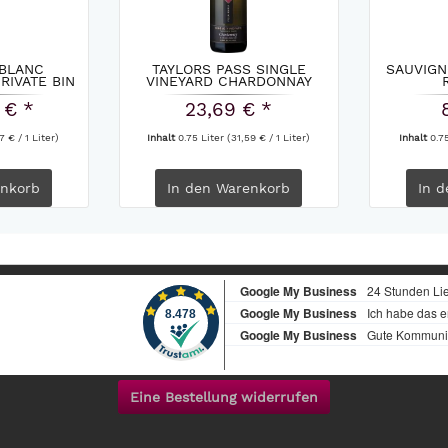
 BLANC
TAYLORS PASS SINGLE
SAUVIG
IVATE BIN
VINEYARD CHARDONNAY
.
VILLA...
 € *
23,69 € *
7 € / 1 Liter)
Inhalt
0.75 Liter
(31,59 € / 1 Liter)
Inhalt
0.7
nkorb
In den
Warenkorb
In d
Eine Bestellung widerrufen