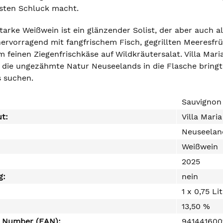
sten Schluck macht.
arke Weißwein ist ein glänzender Solist, der aber auch a
ervorragend mit fangfrischem Fisch, gegrillten Meeresfrü
 feinen Ziegenfrischkäse auf Wildkräutersalat. Villa Mari
die ungezähmte Natur Neuseelands in die Flasche bringt 
 suchen.
Sauvignon 
ut:
Villa Maria
Neuseelan
Weißwein
2025
g:
nein
1 x 0,75 Li
13,50 %
e Number (EAN):
941441600