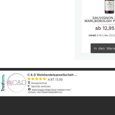
SAUVIGNON
MARLBOROUGH PR
VILLA..
ab 12,95
Inhalt
0.75 Liter
(17,2
In den
Ware