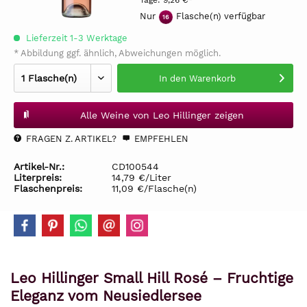
Tage:
9,26 €*
Nur
Flasche(n) verfügbar
16
Lieferzeit 1-3 Werktage
* Abbildung ggf. ähnlich, Abweichungen möglich.
In den
Warenkorb
Alle Weine von Leo Hillinger zeigen
FRAGEN Z. ARTIKEL?
EMPFEHLEN
Artikel-Nr.:
CD100544
Literpreis:
14,79 €/Liter
Flaschenpreis:
11,09 €/Flasche(n)
Leo Hillinger Small Hill Rosé – Fruchtige
Eleganz vom Neusiedlersee