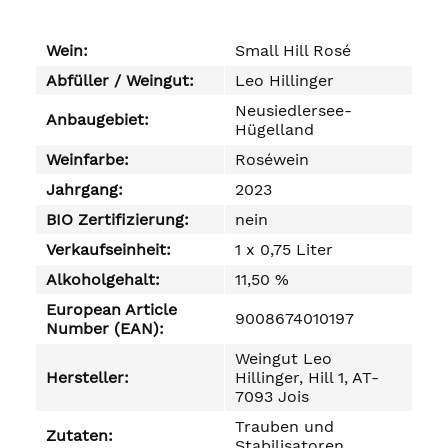
Wein:
Small Hill Rosé
Abfüller / Weingut:
Leo Hillinger
Neusiedlersee-
Anbaugebiet:
Hügelland
Weinfarbe:
Roséwein
Jahrgang:
2023
BIO Zertifizierung:
nein
Verkaufseinheit:
1 x 0,75 Liter
Alkoholgehalt:
11,50 %
European Article
9008674010197
Number (EAN):
Weingut Leo
Hersteller:
Hillinger, Hill 1, AT-
7093 Jois
Trauben und
Zutaten:
Stabilisatoren