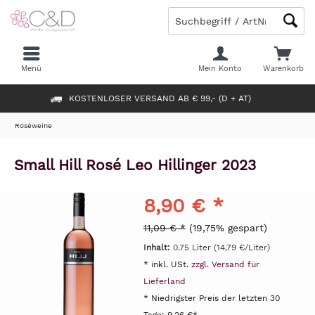
Menü
Mein Konto
Warenkorb
KOSTENLOSER VERSAND AB € 99,- (D + AT)
Roséweine
Small Hill Rosé Leo Hillinger 2023
8,90 € *
11,09 € *
(19,75% gespart)
Inhalt:
0.75 Liter (14,79 €/Liter)
* inkl. USt.
zzgl. Versand für
Lieferland
* Niedrigster Preis der letzten 30