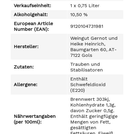
Verkaufseinheit:
1 x 0,75 Liter
Alkoholgehalt:
10,50 %
European Article
9120104731981
Number (EAN):
Weingut Gernot und
Heike Heinrich,
Hersteller:
Baumgarten 60, AT-
7122 Gols
Trauben und
Zutaten:
Stabilisatoren
Enthält
Allergene:
Schwefeldioxid
(E220)
Brennwert 303kj,
Kohlenhydrate 1,3g,
davon Zucker 0,5g.
Nährwertangaben
Enthält geringfügige
(per 100ml):
Mengen von Fett,
gesättigten
Fettsäuren, Eiweiß