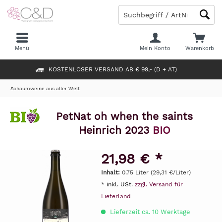
Menü
Mein Konto
Warenkorb
KOSTENLOSER VERSAND AB € 99,- (D + AT)
Schaumweine aus aller Welt
PetNat oh when the saints
Heinrich 2023
BIO
21,98 € *
Inhalt:
0.75 Liter (29,31 €/Liter)
* inkl. USt.
zzgl. Versand für
Lieferland
Lieferzeit ca. 10 Werktage