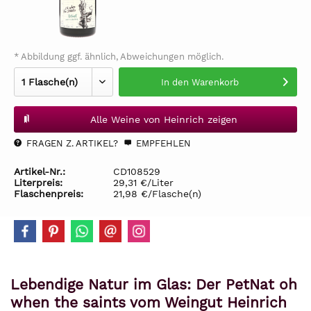
* Abbildung ggf. ähnlich, Abweichungen möglich.
In den
Warenkorb
Alle Weine von Heinrich zeigen
FRAGEN Z. ARTIKEL?
EMPFEHLEN
Artikel-Nr.:
CD108529
Literpreis:
29,31 €/Liter
Flaschenpreis:
21,98 €/Flasche(n)
Lebendige Natur im Glas: Der PetNat oh
when the saints vom Weingut Heinrich