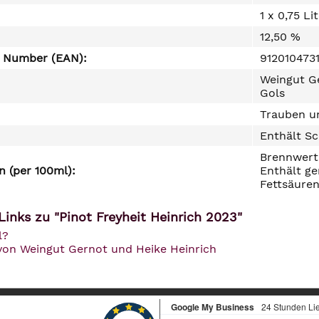
1 x 0,75 Li
12,50 %
e Number (EAN):
912010473
Weingut Ge
Gols
Trauben un
Enthält Sc
Brennwert 
 (per 100ml):
Enthält ge
Fettsäuren
Links zu "Pinot Freyheit Heinrich 2023"
l?
 von Weingut Gernot und Heike Heinrich