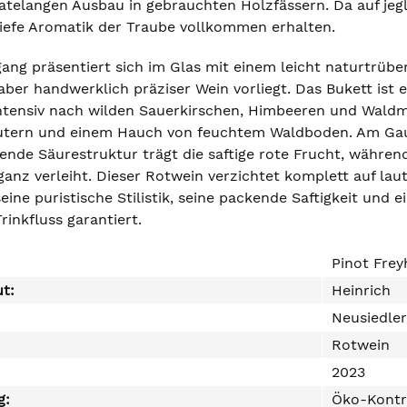
langen Ausbau in gebrauchten Holzfässern. Da auf jeglich
tiefe Aromatik der Traube vollkommen erhalten.
ang präsentiert sich im Glas mit einem leicht naturtrübe
aber handwerklich präziser Wein vorliegt. Das Bukett ist 
intensiv nach wilden Sauerkirschen, Himbeeren und Waldme
tern und einem Hauch von feuchtem Waldboden. Am Gaume
erende Säurestruktur trägt die saftige rote Frucht, währe
ganz verleiht. Dieser Rotwein verzichtet komplett auf la
ine puristische Stilistik, seine packende Saftigkeit und 
rinkfluss garantiert.
Pinot Frey
ut:
Heinrich
Neusiedle
Rotwein
2023
g:
Öko-Kontr