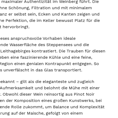
 maximaler Authentizität im Weinberg führt. Die
 ohne Schönung, Filtration und mit minimalem
anz er selbst sein, Ecken und Kanten zeigen und
e Perfektion, die im Keller bewusst Platz für die
 hervorbringt.
ieses anspruchsvolle Vorhaben ideale
hende Wasserfläche des Steppensees und die
eithagebirges kontrastiert. Die Trauben für diesen
en eine faszinierende Kühle und eine feine,
r Region einen genialen Kontrapunkt entgegen. So
s unverfälscht in das Glas transportiert.
kannt – gilt als die eleganteste und zugleich
r Aufmerksamkeit und belohnt die Mühe mit einer
r. Obwohl dieser Wein reinsortig aus Pinot Noir
llen der Komposition eines großen Kunstwerks, bei
dende Rolle zukommt, um Balance und Komplexität
rung auf der Maische, gefolgt von einem