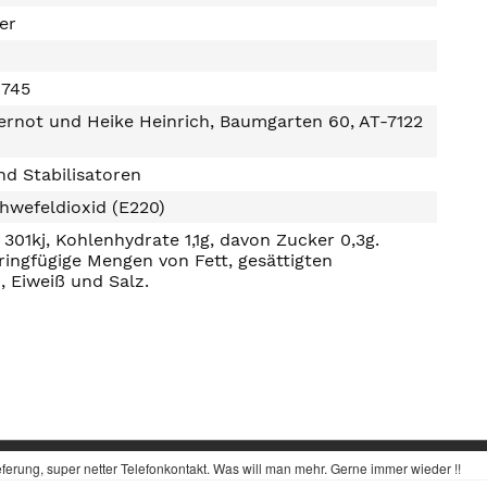
ter
1745
rnot und Heike Heinrich, Baumgarten 60, AT-7122
d Stabilisatoren
hwefeldioxid (E220)
301kj, Kohlenhydrate 1,1g, davon Zucker 0,3g.
ringfügige Mengen von Fett, gesättigten
, Eiweiß und Salz.