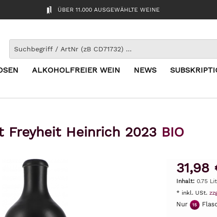
ÜBER 11.000 AUSGEWÄHLTE WEINE
OSEN
ALKOHOLFREIER WEIN
NEWS
SUBSKRIPT
t Freyheit Heinrich 2023
BIO
31,98 
Inhalt:
0.75 Li
* inkl. USt.
zz
Nur
Flasc
15