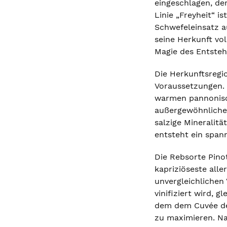
eingeschlagen, de
Linie „Freyheit“ 
Schwefeleinsatz a
seine Herkunft vol
Magie des Entsteh
Die Herkunftsregi
Voraussetzungen. 
warmen pannonisch
außergewöhnlichen
salzige Mineralitä
entsteht ein spann
Die Rebsorte Pino
kapriziöseste all
unvergleichlichen 
vinifiziert wird,
dem dem Cuvée de
zu maximieren. Na