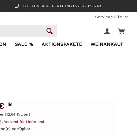
TELEFONISCHE BERATUNG 02236 - 890240
Service/Hilfe
ION
SALE %
AKTIONSPAKETE
WEINANKAUF
€ *
ter (42,64 €/Liter)
gl. Versand für Lieferland
he(n) verfügbar