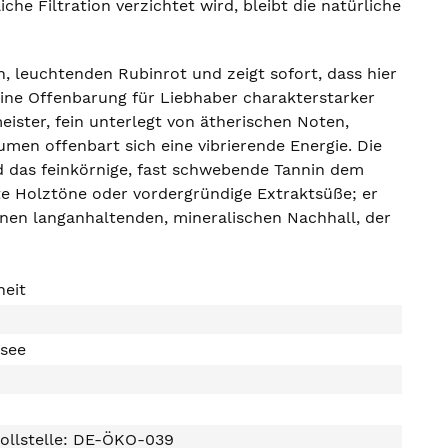
e Filtration verzichtet wird, bleibt die natürliche
n, leuchtenden Rubinrot und zeigt sofort, dass hier
eine Offenbarung für Liebhaber charakterstarker
ister, fein unterlegt von ätherischen Noten,
n offenbart sich eine vibrierende Energie. Die
nd das feinkörnige, fast schwebende Tannin dem
ute Holztöne oder vordergründige Extraktsüße; er
einen langanhaltenden, mineralischen Nachhall, der
heit
rsee
ollstelle: DE-ÖKO-039