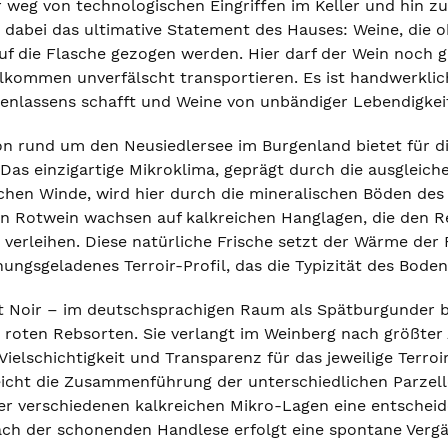
r weg von technologischen Eingriffen im Keller und hin zu
ist dabei das ultimative Statement des Hauses: Weine, die
uf die Flasche gezogen werden. Hier darf der Wein noch g
lkommen unverfälscht transportieren. Es ist handwerklich
enlassens schafft und Weine von unbändiger Lebendigkeit
on rund um den Neusiedlersee im Burgenland bietet für d
Das einzigartige Mikroklima, geprägt durch die ausgleic
en Winde, wird hier durch die mineralischen Böden des L
 Rotwein wachsen auf kalkreichen Hanglagen, die den Reb
t verleihen. Diese natürliche Frische setzt der Wärme de
ungsgeladenes Terroir-Profil, das die Typizität des Boden
t Noir – im deutschsprachigen Raum als Spätburgunder be
er roten Rebsorten. Sie verlangt im Weinberg nach größte
Vielschichtigkeit und Transparenz für das jeweilige Terroi
 gleicht die Zusammenführung der unterschiedlichen Parze
r verschiedenen kalkreichen Mikro-Lagen eine entschei
ch der schonenden Handlese erfolgt eine spontane Vergä