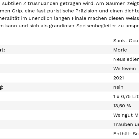
n subtilen Zitrusnuancen getragen wird. Am Gaumen zeigt s
men Grip, eine fast puristische Präzision und einen dichte
ineralität im unendlich langen Finale machen diesen Weiss
en kann und sich als grandioser Speisenbegleiter zu ansp
Sankt Geo
ut:
Moric
Neusiedle
Weißwein
2021
g:
nein
1 x 0,75 Li
13,50 %
Weingut Mo
Trauben un
Enthält Sc