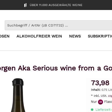
ÜBER 11.000 AUSGEWÄHLTE WEINE
OSEN
ALKOHOLFREIER WEIN
NEWS
SUBSKRIPT
rgen Aka Serious wine from a Go
73,98
Inhalt:
0.75 Li
* inkl. USt.
zz
Nur
Flasc
26
Lieferzeit 