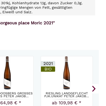
301kj, Kohlenhydrate 1,1g, davon Zucker 0,3g.
ringfügige Mengen von Fett, gesättigten
, Eiweiß und Salz.
Gorgeous place Moric 2021"
2021
2
BIO
 DOOSBERG GROSSES
RIESLING LANDGEFLECHT
TE
 PETER JAKOB...
PJK.UNIKAT PETER JAKOB...
 64,98 € *
ab 109,98 € *