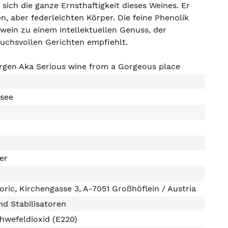
ich die ganze Ernsthaftigkeit dieses Weines. Er
n, aber federleichten Körper. Die feine Phenolik
wein zu einem intellektuellen Genuss, der
ruchsvollen Gerichten empfiehlt.
rgen Aka Serious wine from a Gorgeous place
rsee
ter
ric, Kirchengasse 3, A-7051 Großhöflein / Austria
d Stabilisatoren
hwefeldioxid (E220)