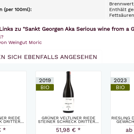
Brennwert 
 (per 100ml):
Enthält ge
Fettsäuren
Links zu "Sankt Georgen Aka Serious wine from a 
l?
 von Weingut Moric
N SICH EBENFALLS ANGESEHEN
2019
2023
BIO
BIO
NER RIEDE
GRÜNER VELTLINER RIEDE
RIESLING
 DRITTER...
STEINER SCHRECK DRITTER...
GEWÄCHS
€ *
51,98 € *
ab