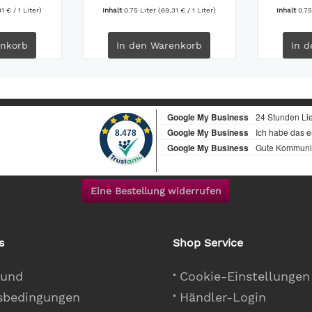
1 € / 1 Liter)
Inhalt
0.75 Liter
(69,31 € / 1 Liter)
Inhalt
0.75
nkorb
In den
Warenkorb
In d
Eine Bestellung widerrufen
s
Shop Service
 und
Cookie-Einstellungen
sbedingungen
Händler-Login