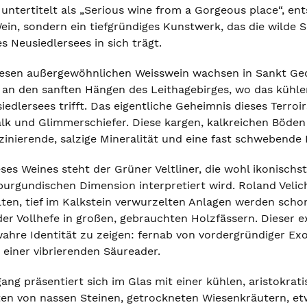
untertitelt als „Serious wine from a Gorgeous place“, entsp
ein, sondern ein tiefgründiges Kunstwerk, das die wilde S
s Neusiedlersees in sich trägt.
iesen außergewöhnlichen Weisswein wachsen in Sankt Geo
an den sanften Hängen des Leithagebirges, wo das kühl
iedlersees trifft. Das eigentliche Geheimnis dieses Terro
alk und Glimmerschiefer. Diese kargen, kalkreichen Böden 
inierende, salzige Mineralität und eine fast schwebende E
ses Weines steht der Grüner Veltliner, die wohl ikonischst
 burgundischen Dimension interpretiert wird. Roland Velich
lten, tief im Kalkstein verwurzelten Anlagen werden scho
der Vollhefe in großen, gebrauchten Holzfässern. Dieser 
wahre Identität zu zeigen: fernab von vordergründiger Exo
einer vibrierenden Säureader.
ang präsentiert sich im Glas mit einer kühlen, aristokra
en von nassen Steinen, getrockneten Wiesenkräutern, etw