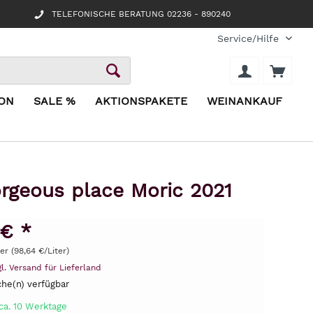
TELEFONISCHE BERATUNG 02236 - 890240
Service/Hilfe
ION
SALE %
AKTIONSPAKETE
WEINANKAUF
rgeous place Moric 2021
 € *
ter (98,64 €/Liter)
gl. Versand für Lieferland
he(n) verfügbar
ca. 10 Werktage