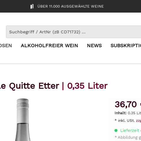
ÜBER 11.000 AUSGEWÄHLTE WEINE
OSEN
ALKOHOLFREIER WEIN
NEWS
SUBSKRIPT
lle Quitte Etter
| 0,35 Liter
36,70 
Inhalt:
0.35 Li
* inkl. USt.
zz
Lieferzeit 
* Abbildung g