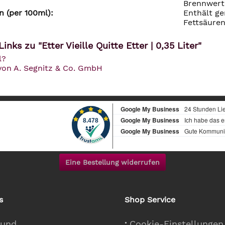
Brennwert 
 (per 100ml):
Enthält ge
Fettsäuren
nks zu "Etter Vieille Quitte Etter | 0,35 Liter"
l?
 von A. Segnitz & Co. GmbH
Eine Bestellung widerrufen
s
Shop Service
 und
Cookie-Einstellungen