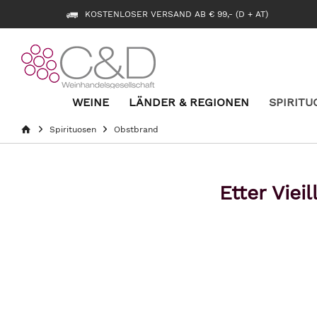
KOSTENLOSER VERSAND AB € 99,- (D + AT)
WEINE
LÄNDER & REGIONEN
SPIRITU
Spirituosen
Obstbrand
Etter Viei