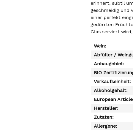
erinnert, subtil 
geschmeidig und v
einer perfekt eing
gedörrten Früchte
Glas serviert wir
Wein:
Abfüller / Weing
Anbaugebiet:
BIO Zertifizierun
Verkaufseinheit:
Alkoholgehalt:
European Articl
Hersteller:
Zutaten:
Allergene: