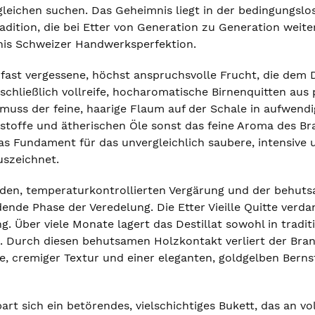
sgleichen suchen. Das Geheimnis liegt in der bedingungsl
adition, die bei Etter von Generation zu Generation weite
gnis Schweizer Handwerksperfektion.
e fast vergessene, höchst anspruchsvolle Frucht, die dem Des
schließlich vollreife, hocharomatische Birnenquitten aus
uss der feine, haarige Flaum auf der Schale in aufwendi
rstoffe und ätherischen Öle sonst das feine Aroma des Br
as Fundament für das unvergleichlich saubere, intensive 
szeichnet.
en, temperaturkontrollierten Vergärung und der behutsam
dende Phase der Veredelung. Die Etter Vieille Quitte verd
g. Über viele Monate lagert das Destillat sowohl in tradit
. Durch diesen behutsamen Holzkontakt verliert der Bran
fe, cremiger Textur und einer eleganten, goldgelben Bern
art sich ein betörendes, vielschichtiges Bukett, das an vo