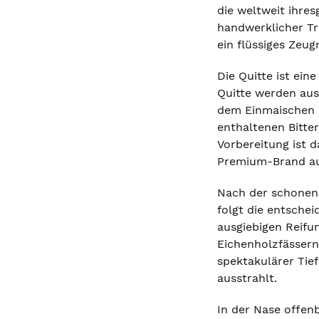
die weltweit ihre
handwerklicher Tr
ein flüssiges Zeu
Die Quitte ist ein
Quitte werden aus
dem Einmaischen m
enthaltenen Bitte
Vorbereitung ist d
Premium-Brand au
Nach der schonend
folgt die entschei
ausgiebigen Reifun
Eichenholzfässern
spektakulärer Tie
ausstrahlt.
In der Nase offenb