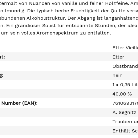
untermalt von Nuancen von Vanille und feiner Holzfeine.
ollmundig. Die typisch herbe Fruchtigkeit der Quitte ver
ebundenen Alkoholstruktur. Der Abgang ist langanhaltend,
n. Ein grandioser Solist für entspannte Stunden, der id
d, um sein volles Aromenspektrum zu entfalten.
Etter Vieil
ut:
Etter
Obstbrand
g:
nein
1 x 0,35 Li
40,00 %
e Number (EAN):
761069317
A. Segnit
Trauben un
Enthält Sc