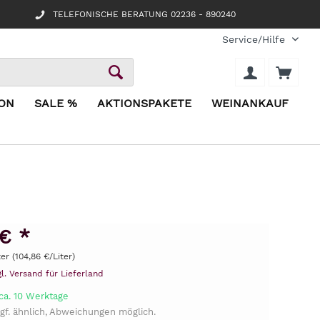
TELEFONISCHE BERATUNG 02236 - 890240
Service/Hilfe
ION
SALE %
AKTIONSPAKETE
WEINANKAUF
€ *
ter (104,86 €/Liter)
gl. Versand für Lieferland
ca. 10 Werktage
gf. ähnlich, Abweichungen möglich.