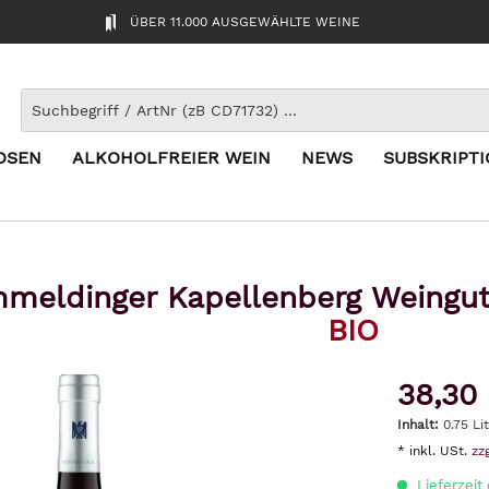
ÜBER 11.000 AUSGEWÄHLTE WEINE
OSEN
ALKOHOLFREIER WEIN
NEWS
SUBSKRIPT
meldinger Kapellenberg Weingu
BIO
38,30
Inhalt:
0.75 Li
* inkl. USt.
zz
Lieferzeit 