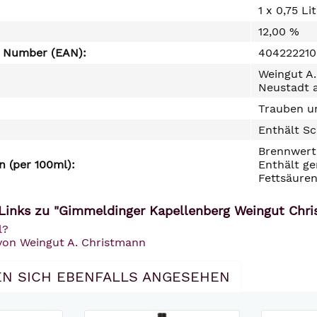
1 x 0,75 Li
12,00 %
e Number (EAN):
404222210
Weingut A.
Neustadt a
Trauben un
Enthält Sc
Brennwert 
 (per 100ml):
Enthält ge
Fettsäuren
Links zu "Gimmeldinger Kapellenberg Weingut Chr
l?
 von Weingut A. Christmann
N SICH EBENFALLS ANGESEHEN