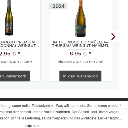
2024
2
AUMILCH PREMIUM
IN THE MOOD FOR MÜLLER-
S
DONNA) WEINGUT...
THURGAU WEINGUT HAMMEL
&...
2,95 € *
8,95 € *
5 Liter
(17,27 € / 1 Liter)
Inhalt
0.75 Liter
(11,93 € / 1 Liter)
en
Warenkorb
In den
Warenkorb