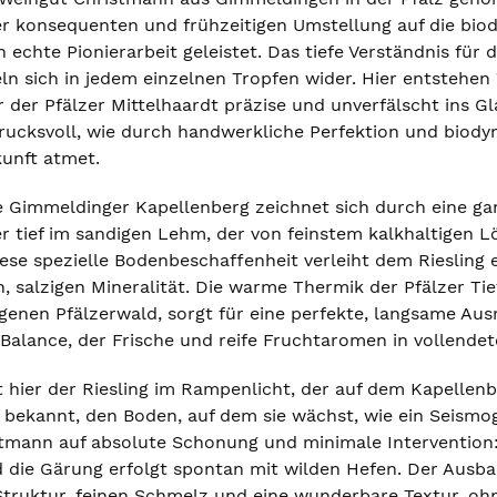
er konsequenten und frühzeitigen Umstellung auf die bi
 echte Pionierarbeit geleistet. Das tiefe Verständnis für
ln sich in jedem einzelnen Tropfen wider. Hier entstehe
ir der Pfälzer Mittelhaardt präzise und unverfälscht ins 
ndrucksvoll, wie durch handwerkliche Perfektion und biody
kunft atmet.
e Gimmeldinger Kapellenberg zeichnet sich durch eine ga
r tief im sandigen Lehm, der von feinstem kalkhaltigen
iese spezielle Bodenbeschaffenheit verleiht dem Riesling 
en, salzigen Mineralität. Die warme Thermik der Pfälzer 
enen Pfälzerwald, sorgt für eine perfekte, langsame Ausr
alance, der Frische und reife Fruchtaromen in vollendet
 hier der Riesling im Rampenlicht, der auf dem Kapellenbe
r bekannt, den Boden, auf dem sie wächst, wie ein Seism
tmann auf absolute Schonung und minimale Intervention:
d die Gärung erfolgt spontan mit wilden Hefen. Der Ausba
Struktur, feinen Schmelz und eine wunderbare Textur, ohn