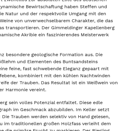
odynamische Bewirtschaftung haben Steffen und
 die Natur und der respektvolle Umgang mit den
n Weine von unverwechselbarem Charakter, die das
Glas transportieren. Der Gimmeldinger Kapellenberg
namische Akribie ein faszinierendes Meisterwerk
nz besondere geologische Formation aus. Die
 Lößlehm und Elementen des Buntsandsteins
eine feine, fast schwebende Eleganz gepaart mit
Tiefebene, kombiniert mit den kühlen Nachtwinden
eife der Trauben. Das Resultat ist ein Weißwein von
er Harmonie vereint.
rg sein volles Potenzial entfaltet. Diese edle
ograph im Geschmack abzubilden. Im Keller setzt
 Die Trauben werden selektiv von Hand gelesen,
u im traditionellen großen Holzfass verleiht dem
e die primäre Frucht zu maskieren. Der Riesling