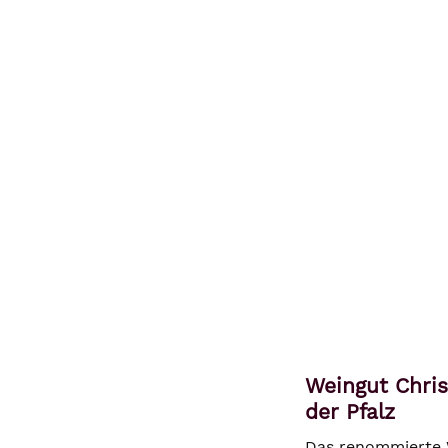
Weingut Chris
der Pfalz
Das renommierte W