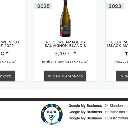
2025
2023
 WEINGUT
ROCK ME AMADEUS
LIEBFR
E 2025
SAUVIGNON BLANC &
(BLACK MA
GRÜNER...
 € *
9,49 € *
1
2 € / 1 Liter)
Inhalt
0.75 Liter
(12,65 € / 1 Liter)
Inhalt
0.7
nkorb
In den
Warenkorb
In d