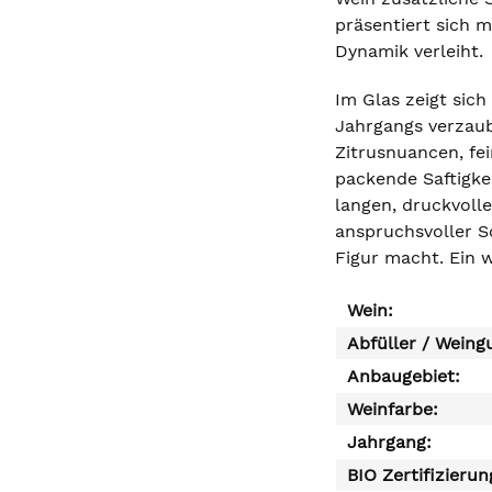
präsentiert sich m
Dynamik verleiht.
Im Glas zeigt sich
Jahrgangs verzaube
Zitrusnuancen, fe
packende Saftigkei
langen, druckvolle
anspruchsvoller So
Figur macht. Ein w
Wein:
Abfüller / Weing
Anbaugebiet:
Weinfarbe:
Jahrgang:
BIO Zertifizierun