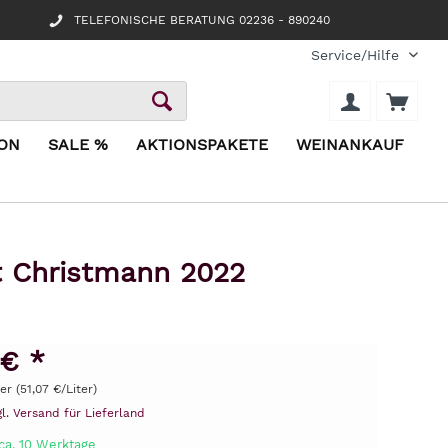
TELEFONISCHE BERATUNG 02236 - 890240
Service/Hilfe
ION
SALE %
AKTIONSPAKETE
WEINANKAUF
t Christmann 2022
 € *
ter (51,07 €/Liter)
gl. Versand für Lieferland
ca. 10 Werktage