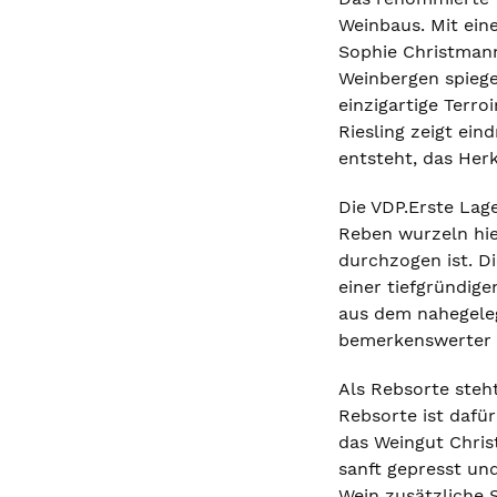
Weinbaus. Mit ein
Sophie Christmann
Weinbergen spiege
einzigartige Terro
Riesling zeigt ei
entsteht, das Her
Die VDP.Erste Lag
Reben wurzeln hie
durchzogen ist. D
einer tiefgründig
aus dem nahegeleg
bemerkenswerter B
Als Rebsorte steht
Rebsorte ist dafü
das Weingut Chris
sanft gepresst un
Wein zusätzliche 