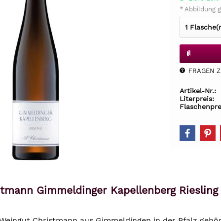
* Abbildung g
FRAGEN Z.
Artikel-Nr.:
Literpreis:
Flaschenpre
tmann Gimmeldinger Kapellenberg Riesling 
eingut Christmann aus Gimmeldingen in der Pfalz gehört