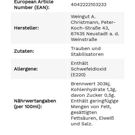
European Article
4042222103233
Number (EAN):
Weingut A.
Christmann, Peter-
Hersteller:
Koch-Straße 43,
67435 Neustadt a. d.
Weinstraße
Trauben und
Zutaten:
Stabilisatoren
Enthält
Allergene:
Schwefeldioxid
(E220)
Brennwert 303kj,
Kohlenhydrate 1,3g,
davon Zucker 0,5g.
Nährwertangaben
Enthält geringfügige
(per 100ml):
Mengen von Fett,
gesättigten
Fettsäuren, Eiweiß
und Salz.