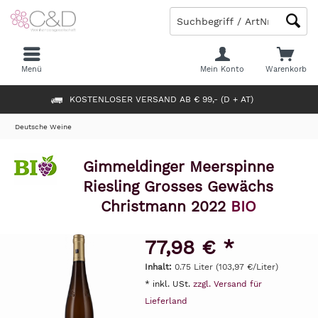
Menü
Mein Konto
Warenkorb
KOSTENLOSER VERSAND AB € 99,- (D + AT)
Deutsche Weine
Gimmeldinger Meerspinne
Riesling Grosses Gewächs
Christmann 2022
BIO
77,98 € *
Inhalt:
0.75 Liter (103,97 €/Liter)
* inkl. USt.
zzgl. Versand für
Lieferland