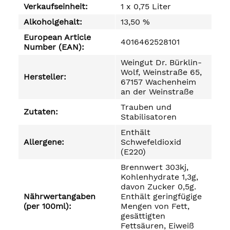
Verkaufseinheit:
1 x 0,75 Liter
Alkoholgehalt:
13,50 %
European Article
4016462528101
Number (EAN):
Weingut Dr. Bürklin-
Wolf, Weinstraße 65,
Hersteller:
67157 Wachenheim
an der Weinstraße
Trauben und
Zutaten:
Stabilisatoren
Enthält
Allergene:
Schwefeldioxid
(E220)
Brennwert 303kj,
Kohlenhydrate 1,3g,
davon Zucker 0,5g.
Nährwertangaben
Enthält geringfügige
(per 100ml):
Mengen von Fett,
gesättigten
Fettsäuren, Eiweiß