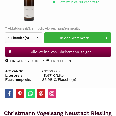
Lieferzeit ca. 10 Werktage
* Abbildung ggf. ähnlich, Abweichungen möglich.
In den
Warenkorb
Alle Weine von Christmann zeigen
FRAGEN Z. ARTIKEL?
EMPFEHLEN
Artikel-Nr.:
CD109225
Literpreis:
111,97 €/Liter
Flaschenpreis:
83,98 €/Flasche(n)
Christmann Vogelsang Neustadt Riesling