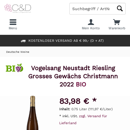
Menü
Mein Konto
Warenkorb
KOSTENLOSER VERSAND AB € 99,- (D + AT)
Deutsche Weine
Vogelsang Neustadt Riesling
Grosses Gewächs Christmann
2022
BIO
83,98 € *
Inhalt:
0.75 Liter (111,97 €/Liter)
* inkl. USt.
zzgl. Versand für
Lieferland