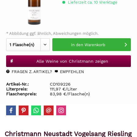
Lieferzeit ca. 10 Werktage
* Abbildung ggf. ähnlich, Abweichungen möglich.
In den
Warenkorb
Alle Weine von Christmann zeigen
FRAGEN Z. ARTIKEL?
EMPFEHLEN
Artikel-Nr.:
CD109226
Literpreis:
111,97 €/Liter
Flaschenpreis:
83,98 €/Flasche(n)
Christmann Neustadt Vogelsang Riesling