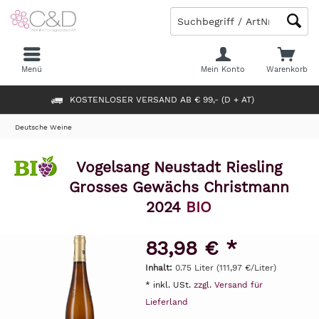
Menü
Mein Konto
Warenkorb
KOSTENLOSER VERSAND AB € 99,- (D + AT)
Deutsche Weine
Vogelsang Neustadt Riesling
Grosses Gewächs Christmann
2024
BIO
83,98 € *
Inhalt:
0.75 Liter (111,97 €/Liter)
* inkl. USt.
zzgl. Versand für
Lieferland