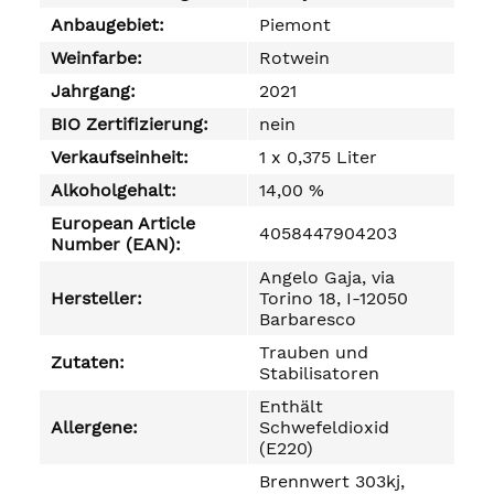
Anbaugebiet:
Piemont
Weinfarbe:
Rotwein
Jahrgang:
2021
BIO Zertifizierung:
nein
Verkaufseinheit:
1 x 0,375 Liter
Alkoholgehalt:
14,00 %
European Article
4058447904203
Number (EAN):
Angelo Gaja, via
Hersteller:
Torino 18, I-12050
Barbaresco
Trauben und
Zutaten:
Stabilisatoren
Enthält
Allergene:
Schwefeldioxid
(E220)
Brennwert 303kj,