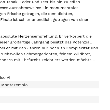
n Tabak, Leder und Teer bis hin zu edlen
dieses Ausnahmeweins: Ein monumentales
gen Frische getragen, die dem dichten,
inale ist schier unendlich, getragen von einer
e absolute Herzensempfehlung. Er verkörpert die
eser großartige Jahrgang besitzt das Potenzial,
obei er mit den Jahren nur noch an Komplexität und
pruchsvollen Schmorgerichten, feinem Wildbret,
 sondern mit Ehrfurcht zelebriert werden möchte –
ico VI
i Montezemolo