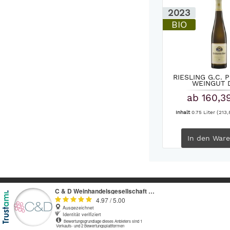
2023
BIO
RIESLING G.C. 
WEINGUT D
ab 160,3
Inhalt
0.75 Liter
(213,
In den
Ware