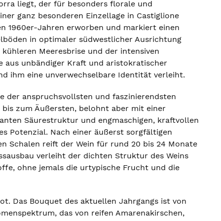
ra liegt, der für besonders florale und
einer ganz besonderen Einzellage in Castiglione
den 1960er-Jahren erworben und markiert einen
elböden in optimaler südwestlicher Ausrichtung
 kühleren Meeresbrise und der intensiven
 aus unbändiger Kraft und aristokratischer
d ihm eine unverwechselbare Identität verleiht.
ine der anspruchsvollsten und faszinierendsten
 bis zum Äußersten, belohnt aber mit einer
kanten Säurestruktur und engmaschigen, kraftvollen
ines Potenzial. Nach einer äußerst sorgfältigen
n Schalen reift der Wein für rund 20 bis 24 Monate
ssausbau verleiht der dichten Struktur des Weins
offe, ohne jemals die urtypische Frucht und die
oot. Das Bouquet des aktuellen Jahrgangs ist von
Aromenspektrum, das von reifen Amarenakirschen,