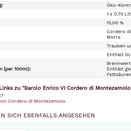
g:
Öko-Kontr
1 x 0,75 Li
15,00 %
Cordero di
Morra
Trauben un
Enthält Sc
Brennwert 
 (per 100ml):
Enthält ge
Fettsäuren
Links zu "Barolo Enrico VI Cordero di Montezemolo
l?
 von Cordero di Montezemolo
N SICH EBENFALLS ANGESEHEN