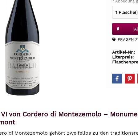
* Abbildung g
A
FRAGEN Z.
Artikel-Nr.:
Literpreis:
Flaschenpre
 VI von Cordero di Montezemolo – Monumen
emont
ro di Montezemolo gehört zweifellos zu den traditions