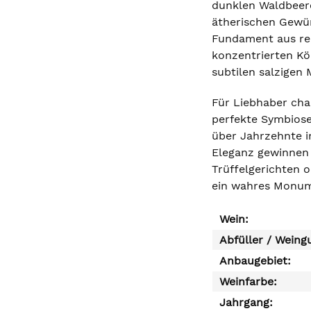
dunklen Waldbeere
ätherischen Gewü
Fundament aus reif
konzentrierten Kör
subtilen salzigen 
Für Liebhaber cha
perfekte Symbiose
über Jahrzehnte i
Eleganz gewinnen 
Trüffelgerichten 
ein wahres Monum
Wein:
Abfüller / Weing
Anbaugebiet:
Weinfarbe:
Jahrgang: