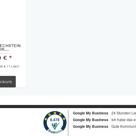
PECHSTEIN
R....
9 € *
85 € / 1 Liter)
nkorb