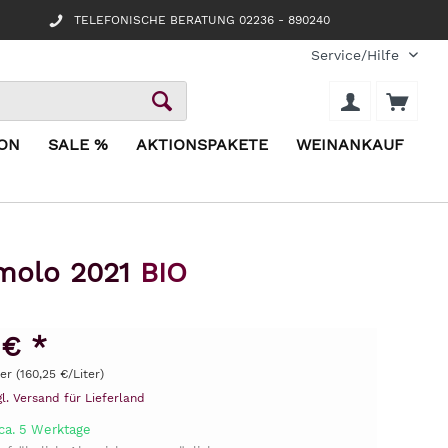
TELEFONISCHE BERATUNG 02236 - 890240
Service/Hilfe
ION
SALE %
AKTIONSPAKETE
WEINANKAUF
emolo 2021
BIO
 € *
ter (160,25 €/Liter)
gl. Versand für Lieferland
 ca. 5 Werktage