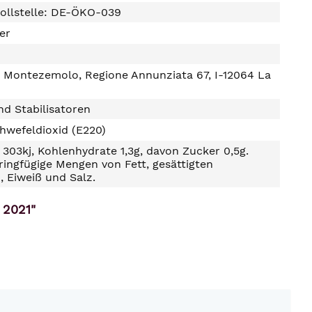
ollstelle: DE-ÖKO-039
ter
 Montezemolo, Regione Annunziata 67, I-12064 La
d Stabilisatoren
hwefeldioxid (E220)
303kj, Kohlenhydrate 1,3g, davon Zucker 0,5g.
ringfügige Mengen von Fett, gesättigten
, Eiweiß und Salz.
 2021"