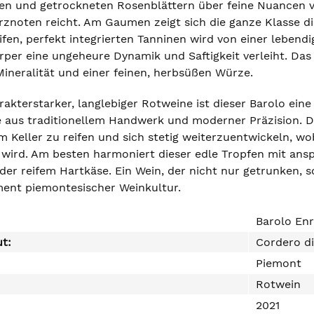
n und getrockneten Rosenblättern über feine Nuancen vo
rznoten reicht. Am Gaumen zeigt sich die ganze Klasse 
en, perfekt integrierten Tanninen wird von einer lebendi
per eine ungeheure Dynamik und Saftigkeit verleiht. Das F
Mineralität und einer feinen, herbsüßen Würze.
rakterstarker, langlebiger Rotweine ist dieser Barolo ein
 aus traditionellem Handwerk und moderner Präzision. Di
m Keller zu reifen und sich stetig weiterzuentwickeln, w
wird. Am besten harmoniert dieser edle Tropfen mit ans
oder reifem Hartkäse. Ein Wein, der nicht nur getrunken,
ent piemontesischer Weinkultur.
Barolo Enr
ut:
Cordero d
Piemont
Rotwein
2021