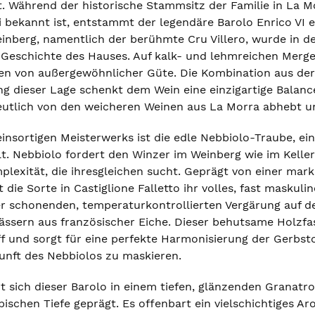
 Während der historische Stammsitz der Familie in La Mor
li bekannt ist, entstammt der legendäre Barolo Enrico VI 
Weinberg, namentlich der berühmte Cru Villero, wurde in 
r Geschichte des Hauses. Auf kalk- und lehmreichen Merg
en von außergewöhnlicher Güte. Die Kombination aus der
g dieser Lage schenkt dem Wein eine einzigartige Balance
deutlich von den weicheren Weinen aus La Morra abhebt un
einsortigen Meisterwerks ist die edle Nebbiolo-Traube, e
t. Nebbiolo fordert den Winzer im Weinberg wie im Keller
lexität, die ihresgleichen sucht. Geprägt von einer mar
t die Sorte in Castiglione Falletto ihr volles, fast maskul
r schonenden, temperaturkontrollierten Vergärung auf de
ässern aus französischer Eiche. Dieser behutsame Holzfa
ff und sorgt für eine perfekte Harmonisierung der Gerbst
unft des Nebbiolos zu maskieren.
t sich dieser Barolo in einem tiefen, glänzenden Granatr
epischen Tiefe geprägt. Es offenbart ein vielschichtiges 