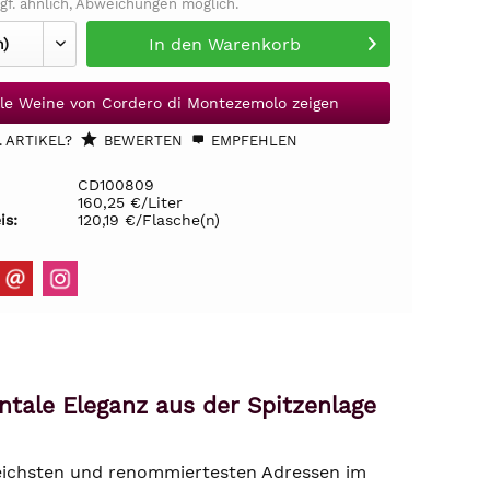
gf. ähnlich, Abweichungen möglich.
In den
Warenkorb
lle Weine von Cordero di Montezemolo zeigen
 ARTIKEL?
BEWERTEN
EMPFEHLEN
CD100809
160,25 €/Liter
is:
120,19 €/Flasche(n)
tale Eleganz aus der Spitzenlage
reichsten und renommiertesten Adressen im