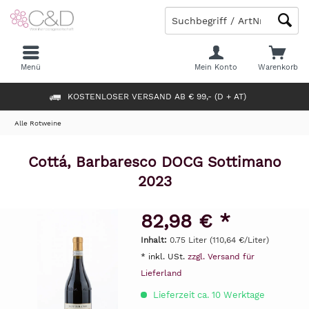
Menü
Mein Konto
Warenkorb
KOSTENLOSER VERSAND AB € 99,- (D + AT)
Alle Rotweine
Cottá, Barbaresco DOCG Sottimano
2023
82,98 € *
Inhalt:
0.75 Liter (110,64 €/Liter)
* inkl. USt.
zzgl. Versand für
Lieferland
Lieferzeit ca. 10 Werktage