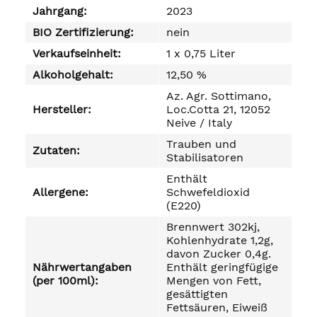
Jahrgang:
2023
BIO Zertifizierung:
nein
Verkaufseinheit:
1 x 0,75 Liter
Alkoholgehalt:
12,50 %
Az. Agr. Sottimano,
Hersteller:
Loc.Cotta 21, 12052
Neive / Italy
Trauben und
Zutaten:
Stabilisatoren
Enthält
Allergene:
Schwefeldioxid
(E220)
Brennwert 302kj,
Kohlenhydrate 1,2g,
davon Zucker 0,4g.
Nährwertangaben
Enthält geringfügige
(per 100ml):
Mengen von Fett,
gesättigten
Fettsäuren, Eiweiß