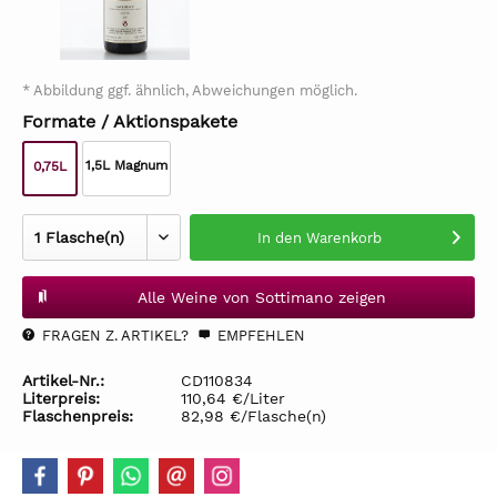
* Abbildung ggf. ähnlich, Abweichungen möglich.
Formate / Aktionspakete
1,5L Magnum
0,75L
In den
Warenkorb
Alle Weine von Sottimano zeigen
FRAGEN Z. ARTIKEL?
EMPFEHLEN
Artikel-Nr.:
CD110834
Literpreis:
110,64 €/Liter
Flaschenpreis:
82,98 €/Flasche(n)