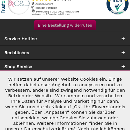
Eine Bestellung widerrufen
Service Hotline
Rechtliches
Shop Service
Wir setzen auf unserer Website Cookies ein. Einige
Aktiv
Notwendig
Zahlung & Versand
helfen dabei unser Angebot zu analysieren und zu
verbessern, andere sind zwingend notwendig für den
Betrieb der Website. Wir sammeln und verarbeiten
Inaktiv
Marketing
Ihre Daten für Analyse und Marketing nur dann,
wenn Sie uns durch Klick auf „OK“ Ihr Einverständnis
geben. Über „Anpassen“ können Sie darüber
Inaktiv
Tracking
entscheiden, welche Cookies Sie zulassen oder
ablehnen. Weitere Informationen finden Sie in
* ALLE PREISE INKL. GESETZL. UMSATZSTEUER ZZGL.
VERSANDKOSTEN
UND GGF. NACHNAHMEGEBÜHREN, WENN NICHT
unserer Datenschutzerklärung. Nachträglich können