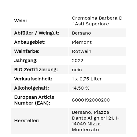
Cremosina Barbera D
Wein:
´Asti Superiore
Abfüller / Weingut:
Bersano
Anbaugebiet:
Piemont
Weinfarbe:
Rotwein
Jahrgang:
2022
BIO Zertifizierung:
nein
Verkaufseinheit:
1 x 0,75 Liter
Alkoholgehalt:
14,50 %
European Article
8000192000200
Number (EAN):
Bersano, Piazza
Dante Alighieri 21, I-
Hersteller:
14049 Nizza
Monferrato