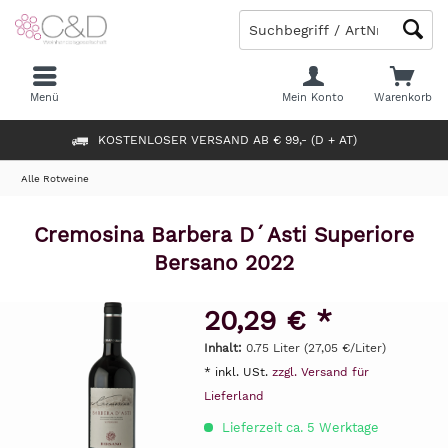
Menü
Mein Konto
Warenkorb
KOSTENLOSER VERSAND AB € 99,- (D + AT)
Alle Rotweine
Cremosina Barbera D´Asti Superiore
Bersano 2022
20,29 € *
Inhalt:
0.75 Liter (27,05 €/Liter)
* inkl. USt.
zzgl. Versand für
Lieferland
Lieferzeit ca. 5 Werktage