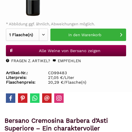
* Abbildung ggf. ähnlich, Abweichungen möglich.
In den
Warenkorb
Alle Weine von Bersano zeigen
FRAGEN Z. ARTIKEL?
EMPFEHLEN
Artikel-Nr.:
CD99483
Literpreis:
27,05 €/Liter
Flaschenpreis:
20,29 €/Flasche(n)
Bersano Cremosina Barbera d’Asti
Superiore – Ein charaktervoller