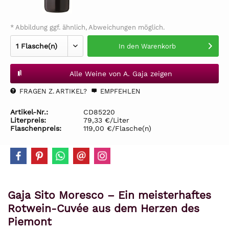
* Abbildung ggf. ähnlich, Abweichungen möglich.
In den
Warenkorb
Alle Weine von A. Gaja zeigen
FRAGEN Z. ARTIKEL?
EMPFEHLEN
Artikel-Nr.:
CD85220
Literpreis:
79,33 €/Liter
Flaschenpreis:
119,00 €/Flasche(n)
Gaja Sito Moresco – Ein meisterhaftes
Rotwein-Cuvée aus dem Herzen des
Piemont