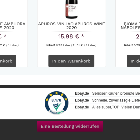
TE AMPHORA
APHROS VINHAO APHROS WINE
BIOMA 
E 2020
2020
NÁPOLES
€ *
15,98 € *
2
7 € / 1 Liter)
Inhalt
0.75 Liter
(21,31 € / 1 Liter)
Inhalt
0.75
nkorb
In den
Warenkorb
In d
Eine Bestellung widerrufen