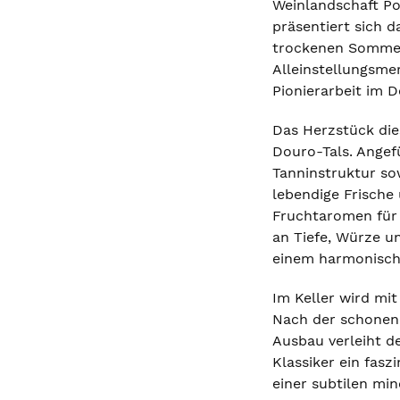
Weinlandschaft Por
präsentiert sich d
trockenen Sommer 
Alleinstellungsme
Pionierarbeit im D
Das Herzstück die
Douro-Tals. Angefü
Tanninstruktur so
lebendige Frische
Fruchtaromen für 
an Tiefe, Würze un
einem harmonisch
Im Keller wird mit
Nach der schonend
Ausbau verleiht d
Klassiker ein fas
einer subtilen min