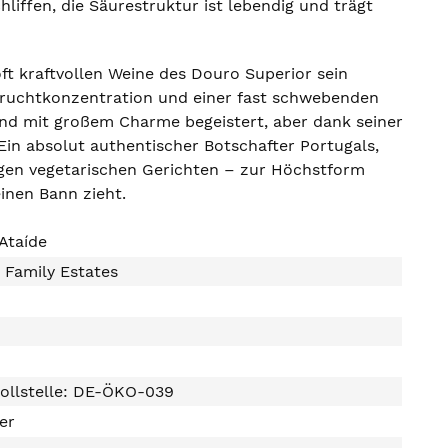
liffen, die Säurestruktur ist lebendig und trägt
oft kraftvollen Weine des Douro Superior sein
Fruchtkonzentration und einer fast schwebenden
ugend mit großem Charme begeistert, aber dank seiner
Ein absolut authentischer Botschafter Portugals,
igen vegetarischen Gerichten – zur Höchstform
inen Bann zieht.
Ataíde
 Family Estates
ollstelle: DE-ÖKO-039
ter