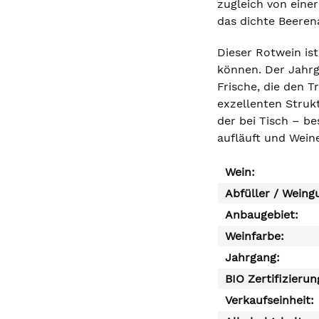
zugleich von einer
das dichte Beerena
Dieser Rotwein ist
können. Der Jahrg
Frische, die den T
exzellenten Struk
der bei Tisch – b
aufläuft und Wein
Wein:
Abfüller / Weing
Anbaugebiet:
Weinfarbe:
Jahrgang:
BIO Zertifizierun
Verkaufseinheit: