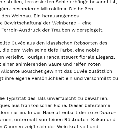
e steilen, terrassierten Schieferhänge bekannt ist,
m ganz besonderen Mikroklima. Die heißen,
 den Weinbau. Ein herausragendes
he Bewirtschaftung der Weinberge – eine
n Terroir-Ausdruck der Trauben widerspiegelt.
ellte Cuvée aus den klassischen Rebsorten des
 die dem Wein seine tiefe Farbe, eine noble
verleiht. Touriga Franca steuert florale Eleganz,
t einer animierenden Säure und reifen roten
 Alicante Bouschet gewinnt das Cuvée zusätzlich
t ihre eigene Persönlichkeit ein und verschmilzt zu
die Typizität des Tals unverfälscht zu bewahren.
ques aus französischer Eiche. Dieser behutsame
dominieren. In der Nase offenbart der rote Douro-
laumen, untermalt von feinen Röstnoten, Kakao und
Am Gaumen zeigt sich der Wein kraftvoll und