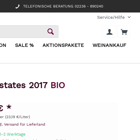
TELEFONISCHE BERATUNG 02236 - 890240
Service/Hilfe
ION
SALE %
AKTIONSPAKETE
WEINANKAUF
Estates 2017
BIO
€ *
ter (23,19 €/Liter)
gl. Versand für Lieferland
 1-3 Werktage