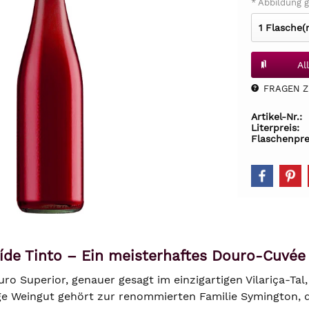
* Abbildung g
Al
FRAGEN Z.
Artikel-Nr.:
Literpreis:
Flaschenpre
íde Tinto – Ein meisterhaftes Douro-Cuvée
o Superior, genauer gesagt im einzigartigen Vilariça-Tal, 
ge Weingut gehört zur renommierten Familie Symington, d