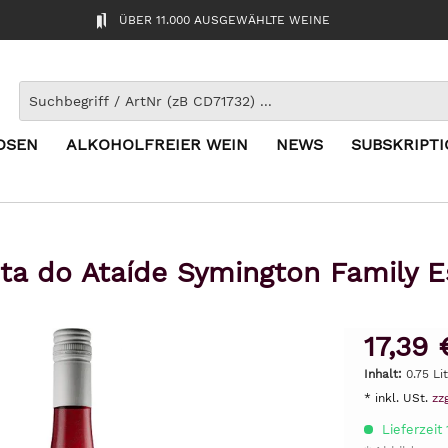
ÜBER 11.000 AUSGEWÄHLTE WEINE
OSEN
ALKOHOLFREIER WEIN
NEWS
SUBSKRIPT
ta do Ataíde Symington Family 
17,39 
Inhalt:
0.75 Li
* inkl. USt.
zz
Lieferzeit