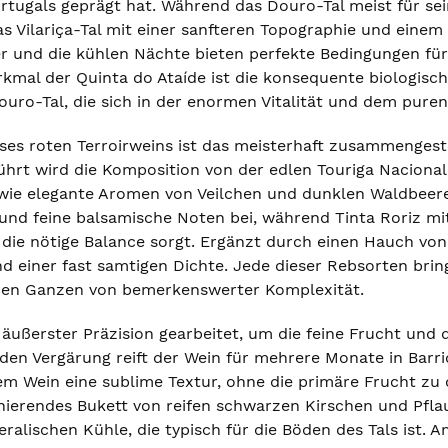
tugals geprägt hat. Während das Douro-Tal meist für sein
as Vilariça-Tal mit einer sanfteren Topographie und eine
und die kühlen Nächte bieten perfekte Bedingungen für
rkmal der Quinta do Ataíde ist die konsequente biologisc
ouro-Tal, die sich in der enormen Vitalität und dem pure
ses roten Terroirweins ist das meisterhaft zusammengest
hrt wird die Komposition von der edlen Touriga Nacional,
wie elegante Aromen von Veilchen und dunklen Waldbeeren 
 und feine balsamische Noten bei, während Tinta Roriz mi
die nötige Balance sorgt. Ergänzt durch einen Hauch von
d einer fast samtigen Dichte. Jede dieser Rebsorten bring
en Ganzen von bemerkenswerter Komplexität.
 äußerster Präzision gearbeitet, um die feine Frucht und 
en Vergärung reift der Wein für mehrere Monate in Barri
em Wein eine sublime Textur, ohne die primäre Frucht zu 
zinierendes Bukett von reifen schwarzen Kirschen und Pf
eralischen Kühle, die typisch für die Böden des Tals ist. 