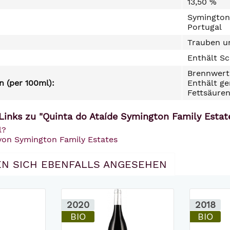
13,50 %
Symington 
Portugal
Trauben un
Enthält Sc
Brennwert 
 (per 100ml):
Enthält ge
Fettsäuren
Links zu "Quinta do Ataíde Symington Family Estat
l?
 von Symington Family Estates
N SICH EBENFALLS ANGESEHEN
2020
2018
BIO
BIO