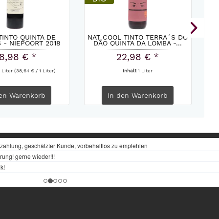
TINTO QUINTA DE
NAT COOL TINTO TERRA´S DO
Q
 - NIEPOORT 2018
DÃO QUINTA DA LOMBA -...
D
8,98 € *
22,98 € *
 Liter
(38,64 € / 1 Liter)
Inhalt
1 Liter
en
Warenkorb
In den
Warenkorb