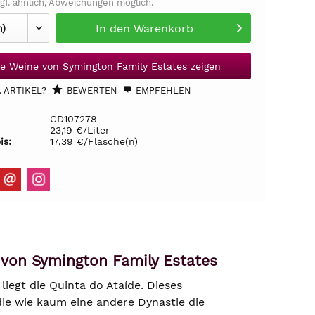
gf. ähnlich, Abweichungen möglich.
In den
Warenkorb
le Weine von Symington Family Estates zeigen
 ARTIKEL?
BEWERTEN
EMPFEHLEN
CD107278
23,19 €/Liter
is:
17,39 €/Flasche(n)
 von Symington Family Estates
liegt die Quinta do Ataíde. Dieses
ie wie kaum eine andere Dynastie die