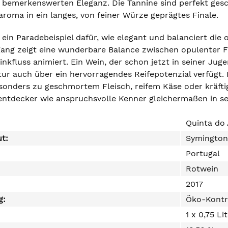
 bemerkenswerten Eleganz. Die Tannine sind perfekt gesch
roma in ein langes, von feiner Würze geprägtes Finale.
 ein Paradebeispiel dafür, wie elegant und balanciert die 
ang zeigt eine wunderbare Balance zwischen opulenter 
rinkfluss animiert. Ein Wein, der schon jetzt in seiner J
tur auch über ein hervorragendes Reifepotenzial verfügt. 
esonders zu geschmortem Fleisch, reifem Käse oder kräft
entdecker wie anspruchsvolle Kenner gleichermaßen in se
Quinta do 
ut:
Symington
Portugal
Rotwein
2017
g:
Öko-Kontr
1 x 0,75 Li