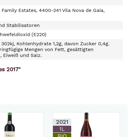
Family Estates, 4400-241 Vila Nova de Gaia,
d Stabilisatoren
hwefeldioxid (E220)
302kj, Kohlenhydrate 1,2g, davon Zucker 0,4g.
ringfügige Mengen von Fett, gesättigten
, Eiweiß und Salz.
es 2017"
2021
2
1L
B
BIO