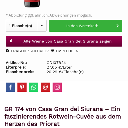
* Abbildung ggf. ähnlich, Abweichungen möglich.
In den
Warenkorb
Alle Weine von Casa Gran del Siurana zeigen
FRAGEN Z. ARTIKEL?
EMPFEHLEN
Artikel-Nr.:
CD107824
Literpreis:
27,05 €/Liter
Flaschenpreis:
20,29 €/Flasche(n)
GR 174 von Casa Gran del Siurana – Ein
faszinierendes Rotwein-Cuvée aus dem
Herzen des Priorat