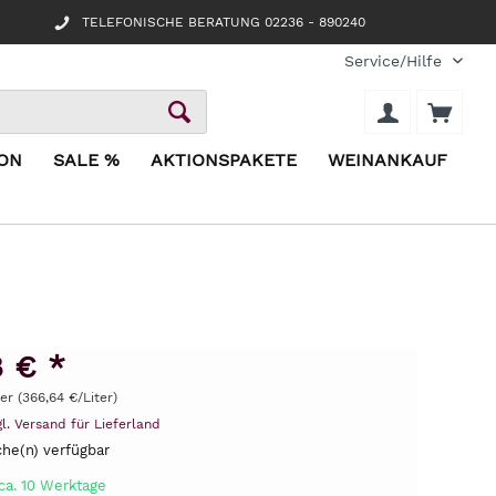
TELEFONISCHE BERATUNG 02236 - 890240
Service/Hilfe
ION
SALE %
AKTIONSPAKETE
WEINANKAUF
8 € *
ter (366,64 €/Liter)
gl. Versand für Lieferland
he(n) verfügbar
ca. 10 Werktage