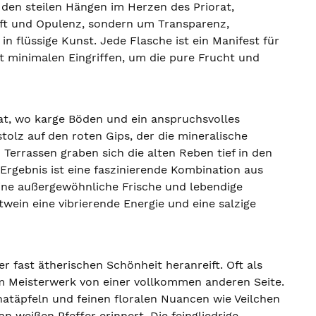
n den steilen Hängen im Herzen des Priorat,
raft und Opulenz, sondern um Transparenz,
n flüssige Kunst. Jede Flasche ist ein Manifest für
it minimalen Eingriffen, um die pure Frucht und
at, wo karge Böden und ein anspruchsvolles
olz auf den roten Gips, der die mineralische
Terrassen graben sich die alten Reben tief in den
Ergebnis ist eine faszinierende Kombination aus
ine außergewöhnliche Frische und lebendige
wein eine vibrierende Energie und eine salzige
r fast ätherischen Schönheit heranreift. Oft als
sem Meisterwerk von einer vollkommen anderen Seite.
natäpfeln und feinen floralen Nuancen wie Veilchen
 weißen Pfeffer erinnert. Die feingliedrige