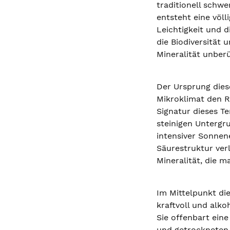
traditionell schwe
entsteht eine völ
Leichtigkeit und d
die Biodiversität 
Mineralität unberü
Der Ursprung dies
Mikroklimat den R
Signatur dieses Te
steinigen Untergr
intensiver Sonnen
Säurestruktur ver
Mineralität, die ma
Im Mittelpunkt die
kraftvoll und alk
Sie offenbart ein
und getrockneten R