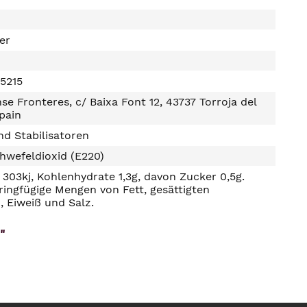
ter
5215
nse Fronteres, c/ Baixa Font 12, 43737 Torroja del
Spain
d Stabilisatoren
hwefeldioxid (E220)
303kj, Kohlenhydrate 1,3g, davon Zucker 0,5g.
ringfügige Mengen von Fett, gesättigten
, Eiweiß und Salz.
"