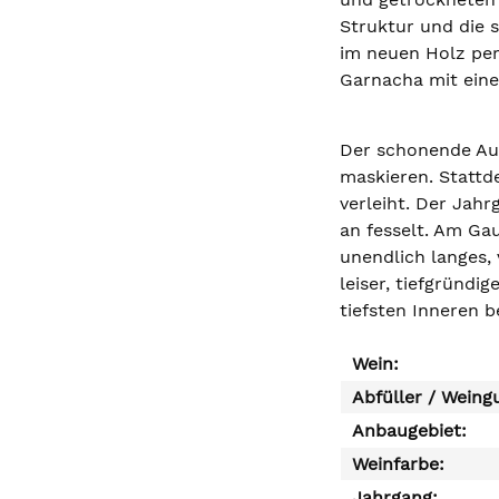
Struktur und die 
im neuen Holz per
Garnacha mit einer
Der schonende Aus
maskieren. Stattd
verleiht. Der Jahr
an fesselt. Am Gau
unendlich langes, 
leiser, tiefgründi
tiefsten Inneren b
Wein:
Abfüller / Weing
Anbaugebiet:
Weinfarbe:
Jahrgang: