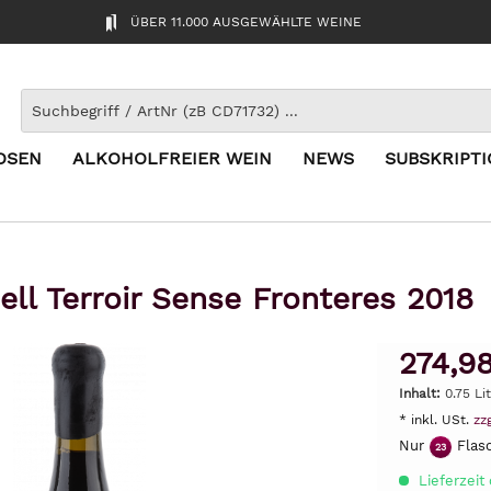
ÜBER 11.000 AUSGEWÄHLTE WEINE
OSEN
ALKOHOLFREIER WEIN
NEWS
SUBSKRIPT
ell Terroir Sense Fronteres 2018
274,9
Inhalt:
0.75 Li
* inkl. USt.
zz
Nur
Flasc
23
Lieferzeit 