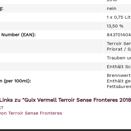
g:
nein
1 x 0,75 Li
13,50 %
e Number (EAN):
843701404
Terroir Se
Priorat / 
Trauben un
Enthält Sc
Brennwert 
 (per 100ml):
Enthält ge
Fettsäuren
inks zu "Guix Vermell Terroir Sense Fronteres 2018
l?
von Terroir Sense Fronteres