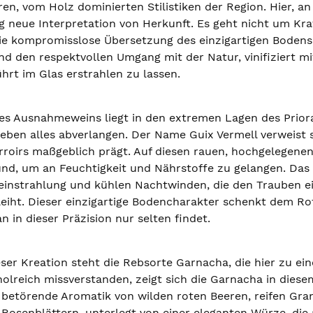
ren, vom Holz dominierten Stilistiken der Region. Hier, a
lig neue Interpretation von Herkunft. Es geht nicht um K
ie kompromisslose Übersetzung des einzigartigen Bodens i
und den respektvollen Umgang mit der Natur, vinifiziert m
hrt im Glas erstrahlen zu lassen.
es Ausnahmeweins liegt in den extremen Lagen des Prior
eben alles abverlangen. Der Name Guix Vermell verweist st
rroirs maßgeblich prägt. Auf diesen rauen, hochgelegenen 
und, um an Feuchtigkeit und Nährstoffe zu gelangen. Das 
einstrahlung und kühlen Nachtwinden, die den Trauben e
leiht. Dieser einzigartige Bodencharakter schenkt dem Rot
n in dieser Präzision nur selten findet.
ser Kreation steht die Rebsorte Garnacha, die hier zu eine
oholreich missverstanden, zeigt sich die Garnacha in die
e betörende Aromatik von wilden roten Beeren, reifen Gra
osenblättern, unterlegt von einer eleganten Würze, die an