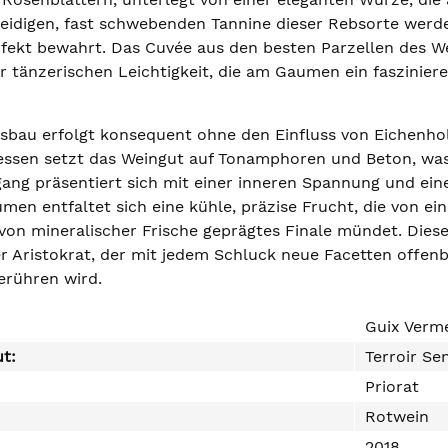
seidigen, fast schwebenden Tannine dieser Rebsorte wer
fekt bewahrt. Das Cuvée aus den besten Parzellen des We
 tänzerischen Leichtigkeit, die am Gaumen ein faszinieren
bau erfolgt konsequent ohne den Einfluss von Eichenholz
essen setzt das Weingut auf Tonamphoren und Beton, wa
gang präsentiert sich mit einer inneren Spannung und ein
men entfaltet sich eine kühle, präzise Frucht, die von ein
von mineralischer Frische geprägtes Finale mündet. Diese
ger Aristokrat, der mit jedem Schluck neue Facetten offe
erühren wird.
Guix Verme
ut:
Terroir Se
Priorat
Rotwein
2018