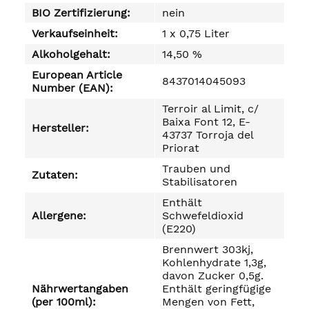
BIO Zertifizierung:
nein
Verkaufseinheit:
1 x 0,75 Liter
Alkoholgehalt:
14,50 %
European Article
8437014045093
Number (EAN):
Terroir al Limit, c/
Baixa Font 12, E-
Hersteller:
43737 Torroja del
Priorat
Trauben und
Zutaten:
Stabilisatoren
Enthält
Allergene:
Schwefeldioxid
(E220)
Brennwert 303kj,
Kohlenhydrate 1,3g,
davon Zucker 0,5g.
Nährwertangaben
Enthält geringfügige
(per 100ml):
Mengen von Fett,