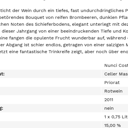
icht der Wein durch ein tiefes, fast undurchdringliches P
n betörendes Bouquet von reifen Brombeeren, dunklen Pfla
chen Noten des Schieferbodens, elegant unterlegt mit de
 dieser Jahrgang von einer beeindruckenden Tiefe und Kom
nine fangen die opulente Frucht wunderbar auf, während 
er Abgang ist schier endlos, getragen von einer salzigen 
jetzt eine fantastische Trinkreife zeigt, aber noch über en
Nunci Cos
ut:
Celler Mas
Priorat
Rotwein
2011
g:
nein
1 x 0,75 Li
15,00 %