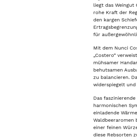
liegt das Weingut 
rohe Kraft der Reg
den kargen Schief
Ertragsbegrenzung
für außergewöhnl
Mit dem Nunci Cos
„Costero“ verweist
mühsamer Handarbe
behutsamen Ausbau
zu balancieren. Da
widerspiegelt und 
Das faszinierende 
harmonischen Symb
einladende Wärme 
Waldbeeraromen be
einer feinen Würz
diese Rebsorten zu