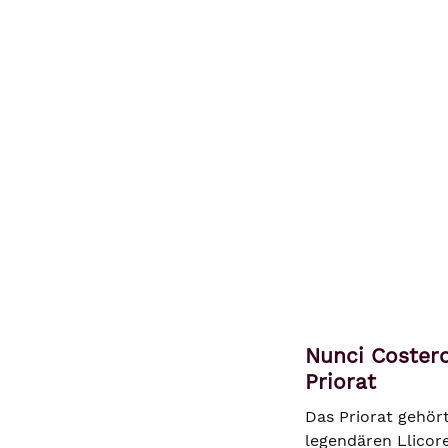
Nunci Costero
Priorat
Das Priorat gehör
legendären Llicor