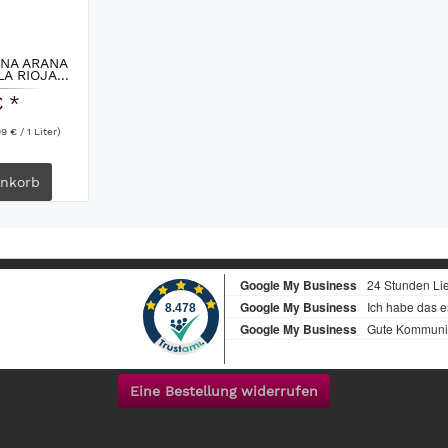
VINA ARANA
A RIOJA...
€ *
9 € / 1 Liter)
nkorb
Eine Bestellung widerrufen