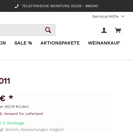
TELEFONISCHE BERATUNG 02236 - 890240
Service/Hilfe
ION
SALE %
AKTIONSPAKETE
WEINANKAUF
011
 € *
ter (42,79 €/Liter)
gl. Versand für Lieferland
 1-3 Werktage
gf. ähnlich, Abweichungen möglich.