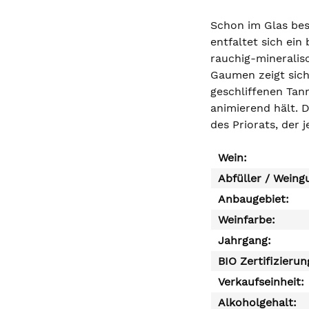
Schon im Glas best
entfaltet sich ei
rauchig-mineralis
Gaumen zeigt sich
geschliffenen Tan
animierend hält. D
des Priorats, der 
Wein:
Abfüller / Weing
Anbaugebiet:
Weinfarbe:
Jahrgang:
BIO Zertifizierun
Verkaufseinheit:
Alkoholgehalt: