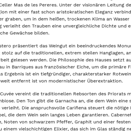
Celler Mas de les Pereres. Unter der visionären Leitung de
ion mit einer fast schon aristokratischen Eleganz verbin
er graben, um in dem heißen, trockenen Klima an Wasser 
 verleiht den Trauben eine unvergleichliche Dichte und ei
iche Gewächse bilden.
tero präsentiert das Weingut ein beeindruckendes Monu
 stolz auf die traditionellen, extrem steilen Hanglagen, 
it gelesen werden. Die Philosophie des Hauses setzt auf
 in Barriques aus französischer Eiche, um die primäre F
s Ergebnis ist ein tiefgründiger, charakterstarker Rotwein
weit entfernt ist von modernistischer Überextraktion.
Cuvée vereint die traditionellen Rebsorten des Priorats m
iose. Den Ton gibt die Garnacha an, die dem Wein eine saf
verleiht. Die anspruchsvolle Cariñena steuert die nötige 
i, die dem Wein sein langes Leben garantieren. Caberne
e, Noten von schwarzem Pfeffer, Graphit und einer fest
 einem vielschichtigen Elixier, das sich im Glas ständig n