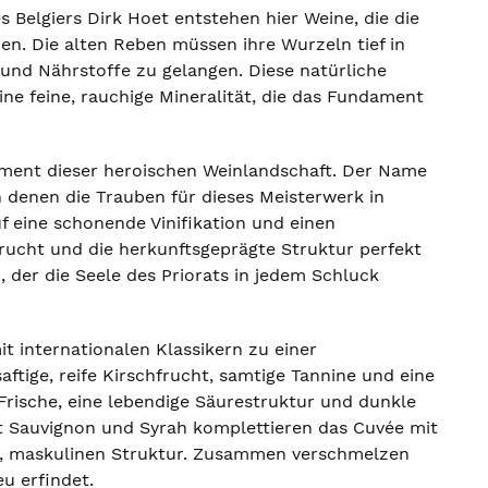
s Belgiers Dirk Hoet entstehen hier Weine, die die
den. Die alten Reben müssen ihre Wurzeln tief in
und Nährstoffe zu gelangen. Diese natürliche
ne feine, rauchige Mineralität, die das Fundament
ment dieser heroischen Weinlandschaft. Der Name
an denen die Trauben für dieses Meisterwerk in
 eine schonende Vinifikation und einen
rucht und die herkunftsgeprägte Struktur perfekt
, der die Seele des Priorats in jedem Schluck
it internationalen Klassikern zu einer
tige, reife Kirschfrucht, samtige Tannine und eine
Frische, eine lebendige Säurestruktur und dunkle
t Sauvignon und Syrah komplettieren das Cuvée mit
en, maskulinen Struktur. Zusammen verschmelzen
eu erfindet.