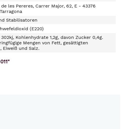
 de les Pereres, Carrer Major, 62, E - 43376
 Tarragona
d Stabilisatoren
hwefeldioxid (E220)
302kj, Kohlenhydrate 1,2g, davon Zucker 0,4g.
ringfügige Mengen von Fett, gesättigten
, Eiweiß und Salz.
011"