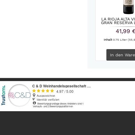
LA RIOJA ALTA 
GRAN RESERVA L
41,99 
Inhalt
0.75 Liter
(55,9
In den
Ware