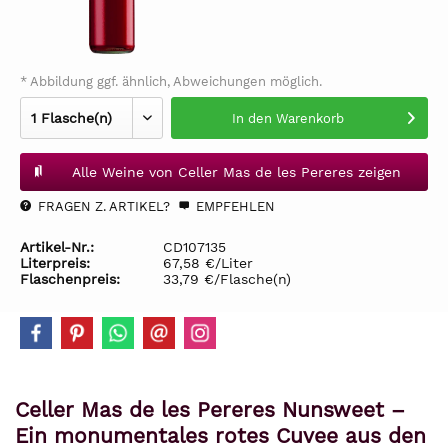
* Abbildung ggf. ähnlich, Abweichungen möglich.
In den
Warenkorb
Alle Weine von Celler Mas de les Pereres zeigen
FRAGEN Z. ARTIKEL?
EMPFEHLEN
Artikel-Nr.:
CD107135
Literpreis:
67,58 €/Liter
Flaschenpreis:
33,79 €/Flasche(n)
Celler Mas de les Pereres Nunsweet –
Ein monumentales rotes Cuvee aus den