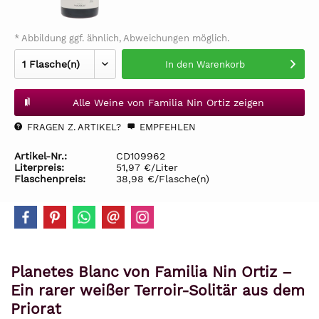
* Abbildung ggf. ähnlich, Abweichungen möglich.
In den
Warenkorb
Alle Weine von Familia Nin Ortiz zeigen
FRAGEN Z. ARTIKEL?
EMPFEHLEN
Artikel-Nr.:
CD109962
Literpreis:
51,97 €/Liter
Flaschenpreis:
38,98 €/Flasche(n)
Planetes Blanc von Familia Nin Ortiz –
Ein rarer weißer Terroir-Solitär aus dem
Priorat