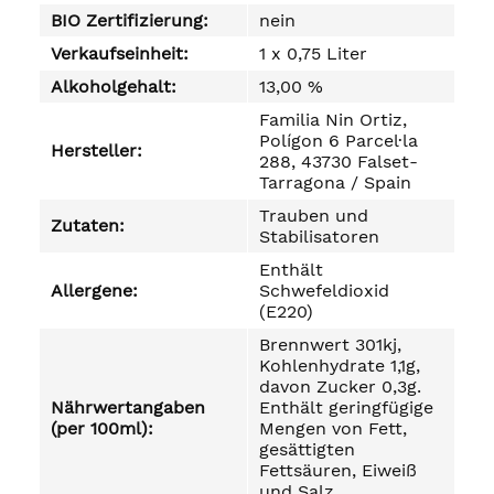
BIO Zertifizierung:
nein
Verkaufseinheit:
1 x 0,75 Liter
Alkoholgehalt:
13,00 %
Familia Nin Ortiz,
Polígon 6 Parcel·la
Hersteller:
288, 43730 Falset-
Tarragona / Spain
Trauben und
Zutaten:
Stabilisatoren
Enthält
Allergene:
Schwefeldioxid
(E220)
Brennwert 301kj,
Kohlenhydrate 1,1g,
davon Zucker 0,3g.
Nährwertangaben
Enthält geringfügige
(per 100ml):
Mengen von Fett,
gesättigten
Fettsäuren, Eiweiß
und Salz.