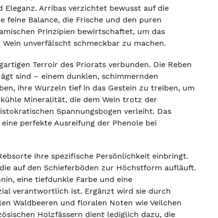
 Eleganz. Arribas verzichtet bewusst auf die
ie feine Balance, die Frische und den puren
mischen Prinzipien bewirtschaftet, um das
m Wein unverfälscht schmeckbar zu machen.
artigen Terroir des Priorats verbunden. Die Reben
geprägt sind – einem dunklen, schimmernden
n, ihre Wurzeln tief in das Gestein zu treiben, um
kühle Mineralität, die dem Wein trotz der
ristokratischen Spannungsbogen verleiht. Das
eine perfekte Ausreifung der Phenole bei
ebsorte ihre spezifische Persönlichkeit einbringt.
, die auf den Schieferböden zur Höchstform aufläuft.
nin, eine tiefdunkle Farbe und eine
ial verantwortlich ist. Ergänzt wird sie durch
len Waldbeeren und floralen Noten wie Veilchen
ösischen Holzfässern dient lediglich dazu, die