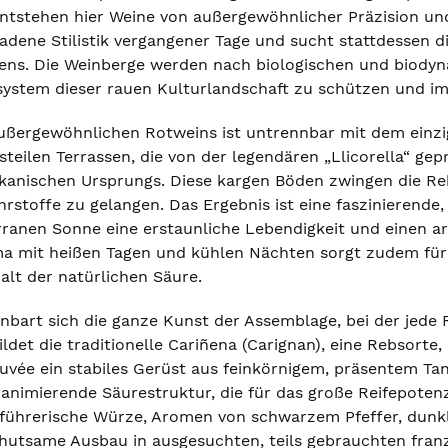
entstehen hier Weine von außergewöhnlicher Präzision und
adene Stilistik vergangener Tage und sucht stattdessen d
ns. Die Weinberge werden nach biologischen und biodyna
ystem dieser rauen Kulturlandschaft zu schützen und i
außergewöhnlichen Rotweins ist untrennbar mit dem einzig
e steilen Terrassen, die von der legendären „Llicorella“ 
kanischen Ursprungs. Diese kargen Böden zwingen die Rebe
stoffe zu gelangen. Das Ergebnis ist eine faszinierende, 
rranen Sonne eine erstaunliche Lebendigkeit und einen a
a mit heißen Tagen und kühlen Nächten sorgt zudem für 
alt der natürlichen Säure.
bart sich die ganze Kunst der Assemblage, bei der jede R
ldet die traditionelle Cariñena (Carignan), eine Rebsorte
uvée ein stabiles Gerüst aus feinkörnigem, präsentem Tan
 animierende Säurestruktur, die für das große Reifepotenz
erführerische Würze, Aromen von schwarzem Pfeffer, dunk
ehutsame Ausbau in ausgesuchten, teils gebrauchten franz