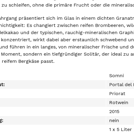
zu schleifen, ohne die primäre Frucht oder die mineralis
hrgang präsentiert sich im Glas in einem dichten Granatro
hichtigkeit: Es changiert zwischen reifen Brombeeren, w
elkakao und der typischen, rauchig-mineralischen Graphi
 konzentriert, wirkt dabei aber erstaunlich schwebend und
 und führen in ein langes, von mineralischer Frische und d
 Moment, sondern ein tiefgründiger Solitär, der ideal zu
reifem Bergkäse passt.
Somni
ut:
Portal del 
Priorat
Rotwein
2015
g:
nein
1 x 5 Liter