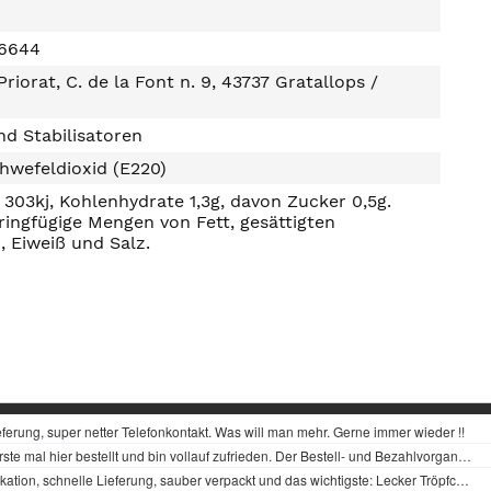
56644
Priorat, C. de la Font n. 9, 43737 Gratallops /
d Stabilisatoren
hwefeldioxid (E220)
303kj, Kohlenhydrate 1,3g, davon Zucker 0,5g.
ringfügige Mengen von Fett, gesättigten
, Eiweiß und Salz.