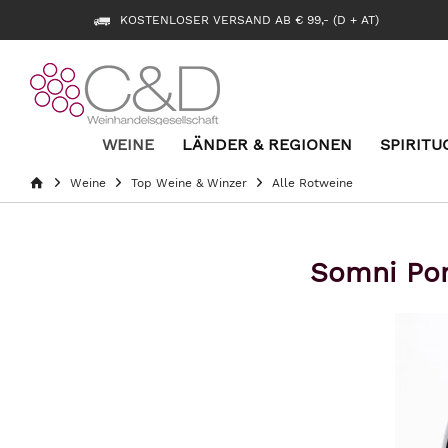
KOSTENLOSER VERSAND AB € 99,- (D + AT)
WEINE
LÄNDER & REGIONEN
SPIRITU
Weine
Top Weine & Winzer
Alle Rotweine
Somni Port