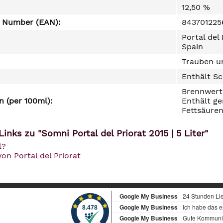
12,50 %
e Number (EAN):
84370122
Portal del 
Spain
Trauben un
Enthält Sc
Brennwert 
 (per 100ml):
Enthält ge
Fettsäuren
inks zu "Somni Portal del Priorat 2015 | 5 Liter"
l?
von Portal del Priorat