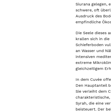
Siurana gelegen, 
schwere, oft überl
Ausdruck des Bode
empfindliche Ökos
Die Seele dieses 
krallen sich in di
Schieferboden vul
an Wasser und Nähr
intensiven medite
extreme Mikroklim
gleichzeitigem Erh
In dem Cuvée offen
Den Hauptanteil bi
Sie verleiht dem C
charakteristische,
Syrah, die eine v
beisteuert. Der b