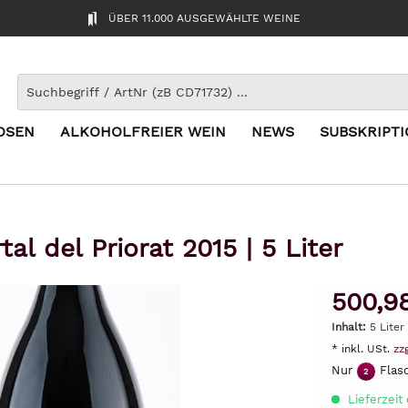
ÜBER 11.000 AUSGEWÄHLTE WEINE
OSEN
ALKOHOLFREIER WEIN
NEWS
SUBSKRIPT
al del Priorat 2015 | 5 Liter
500,9
Inhalt:
5 Liter
* inkl. USt.
zz
Nur
Flasc
2
Lieferzeit 