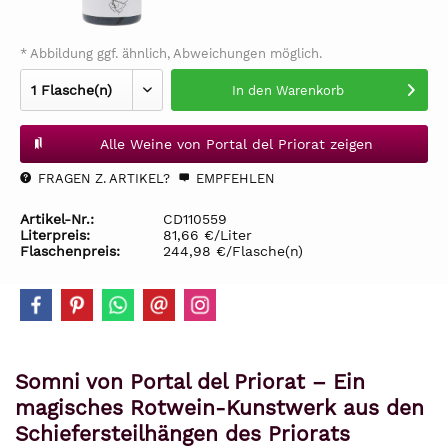
* Abbildung ggf. ähnlich, Abweichungen möglich.
In den
Warenkorb
Alle Weine von Portal del Priorat zeigen
FRAGEN Z. ARTIKEL?
EMPFEHLEN
Artikel-Nr.:
CD110559
Literpreis:
81,66 €/Liter
Flaschenpreis:
244,98 €/Flasche(n)
Somni von Portal del Priorat – Ein
magisches Rotwein-Kunstwerk aus den
Schiefersteilhängen des Priorats