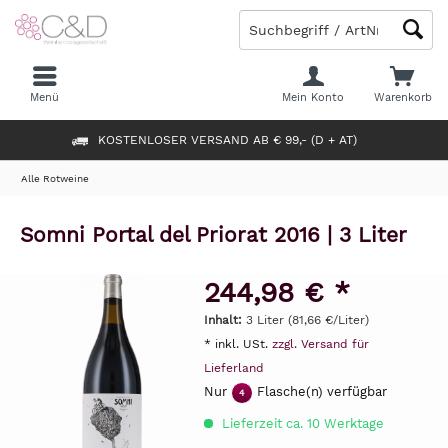
Menü
Mein Konto
Warenkorb
KOSTENLOSER VERSAND AB € 99,- (D + AT)
Alle Rotweine
Somni Portal del Priorat 2016 | 3 Liter
244,98 € *
Inhalt:
3 Liter (81,66 €/Liter)
* inkl. USt.
zzgl. Versand für
Lieferland
Nur
Flasche(n) verfügbar
4
Lieferzeit ca. 10 Werktage