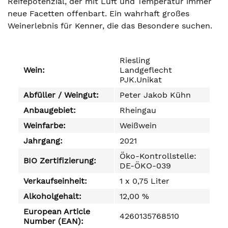
Reifepotenzial, der mit Luft und Temperatur immer
neue Facetten offenbart. Ein wahrhaft großes
Weinerlebnis für Kenner, die das Besondere suchen.
Riesling
Wein:
Landgeflecht
PJK.Unikat
Abfüller / Weingut:
Peter Jakob Kühn
Anbaugebiet:
Rheingau
Weinfarbe:
Weißwein
Jahrgang:
2021
Öko-Kontrollstelle:
BIO Zertifizierung:
DE-ÖKO-039
Verkaufseinheit:
1 x 0,75 Liter
Alkoholgehalt:
12,00 %
European Article
4260135768510
Number (EAN):